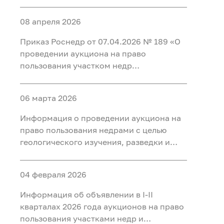
добычи полезных ископаемых (нефть) на
участке недр «Карабашский 5-1» в
08 апреля 2026
Тобольском, Ярковском районах
Тюменской области и Кондинском
Приказ Роснедр от 07.04.2026 № 189 «О
районе ХМАО-Югра
проведении аукциона на право
пользования участком недр
федерального значения Татарское
(Первая рудная зона), расположенным
06 марта 2026
на территории Красноярского края, для
разведки и добычи полезных
Информация о проведении аукциона на
ископаемых, в том числе добычи
право пользования недрами с целью
полезных ископаемых и полезных
геологического изучения, разведки и
компонентов из отходов
добычи полезных ископаемых (нефть) на
недропользования, в том числе из
участке недр «Тарховский»,
вскрышных и вмещающих горных пород,
04 февраля 2026
расположенного на территории Ханты-
использования отходов
Мансийского района Ханты-
Информация об объявлении в I-II
недропользования, в том числе
Мансийского автономного округа - Югры
кварталах 2026 года аукционов на право
вскрышных и вмещающих горных пород»
пользования участками недр и