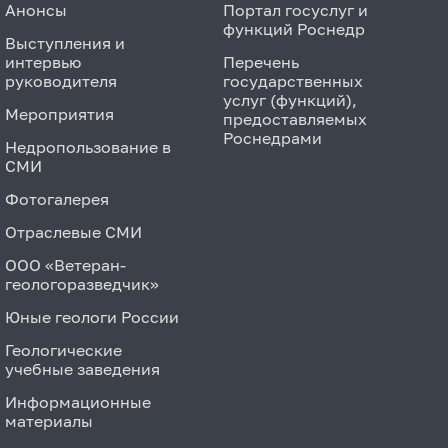
Анонсы
Портал госуслуг и
функций Роснедр
Выступления и
интервью
Перечень
руководителя
государственных
услуг (функций),
Мероприятия
предоставляемых
Роснедрами
Недропользование в
СМИ
Фотогалерея
Отраслевые СМИ
ООО «Ветеран-
геологоразведчик»
Юные геологи России
Геологические
учебные заведения
Информационные
материалы