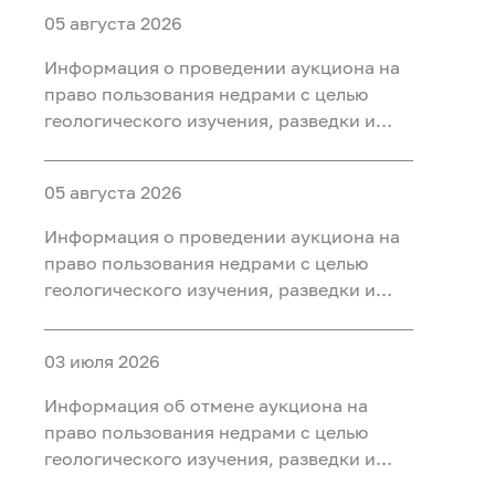
05 августа 2026
Информация о проведении аукциона на
право пользования недрами с целью
геологического изучения, разведки и
добычи полезных ископаемых (нефть
газ, конденсат) на участке недр «Северо-
05 августа 2026
Салымский-3», расположенного на
территории Ханты-Мансийского района
Информация о проведении аукциона на
Ханты-Мансийского автономного округа
право пользования недрами с целью
- Югры
геологического изучения, разведки и
добычи полезных ископаемых (нефть
газ, конденсат) на участке недр
03 июля 2026
«Приразломный-3», расположенного на
территории Ханты-Мансийского района
Информация об отмене аукциона на
Ханты-Мансийского автономного округа
право пользования недрами с целью
- Югры
геологического изучения, разведки и
добычи полезных ископаемых (нефть) на