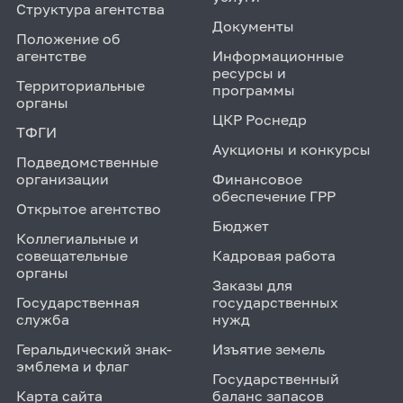
Структура агентства
Документы
Положение об
агентстве
Информационные
ресурсы и
Территориальные
программы
органы
ЦКР Роснедр
ТФГИ
Аукционы и конкурсы
Подведомственные
организации
Финансовое
обеспечение ГРР
Открытое агентство
Бюджет
Коллегиальные и
совещательные
Кадровая работа
органы
Заказы для
Государственная
государственных
служба
нужд
Геральдический знак-
Изъятие земель
эмблема и флаг
Государственный
Карта сайта
баланс запасов