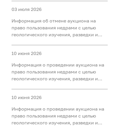
участке недр «Карабашский 7-2» в
03 июля 2026
Тобольском, Ярковском районах
Тюменской области
Информация об отмене аукциона на
право пользования недрами с целью
геологического изучения, разведки и
добычи полезных ископаемых (нефть) на
участке недр «Карабашский 5-1» в
10 июня 2026
Тобольском, Ярковском районах
Тюменской области и Кондинском
Информация о проведении аукциона на
районе ХМАО-Югра
право пользования недрами с целью
геологического изучения, разведки и
добычи полезных ископаемых (нефть) на
участке недр «Карабашский 7-2» в
10 июня 2026
Тобольском, Ярковском районах
Тюменской области
Информация о проведении аукциона на
право пользования недрами с целью
геологического изучения, разведки и