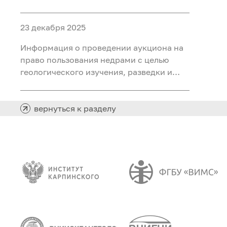
объектами ФП «Геология: возрождение
легенды» (ГВЛ-1)
23 декабря 2025
Информация о проведении аукциона на
право пользования недрами с целью
геологического изучения, разведки и
добычи полезных ископаемых (нефть,
газ) на участке недр «Сергинский 24»,
расположенного на территории
вернуться к разделу
Белоярского района Ханты-Мансийского
автономного округа - Югры