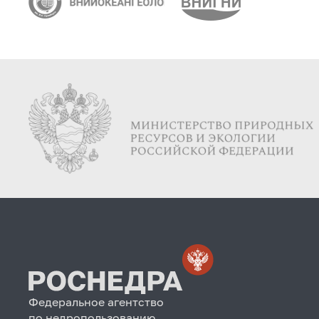
Федеральное агентство
по недропользованию