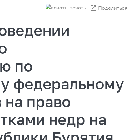
печать
Поделиться
оведении
о
ю по
у федеральному
 на право
тками недр на
ублики Бурятия