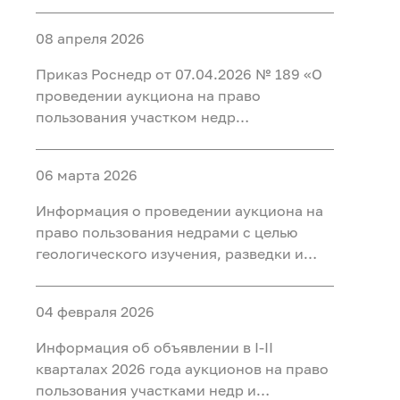
добычи полезных ископаемых (нефть) на
участке недр «Карабашский 5-1» в
08 апреля 2026
Тобольском, Ярковском районах
Тюменской области и Кондинском
Приказ Роснедр от 07.04.2026 № 189 «О
районе ХМАО-Югра
проведении аукциона на право
пользования участком недр
федерального значения Татарское
(Первая рудная зона), расположенным
06 марта 2026
на территории Красноярского края, для
разведки и добычи полезных
Информация о проведении аукциона на
ископаемых, в том числе добычи
право пользования недрами с целью
полезных ископаемых и полезных
геологического изучения, разведки и
компонентов из отходов
добычи полезных ископаемых (нефть) на
недропользования, в том числе из
участке недр «Тарховский»,
вскрышных и вмещающих горных пород,
04 февраля 2026
расположенного на территории Ханты-
использования отходов
Мансийского района Ханты-
Информация об объявлении в I-II
недропользования, в том числе
Мансийского автономного округа - Югры
кварталах 2026 года аукционов на право
вскрышных и вмещающих горных пород»
пользования участками недр и