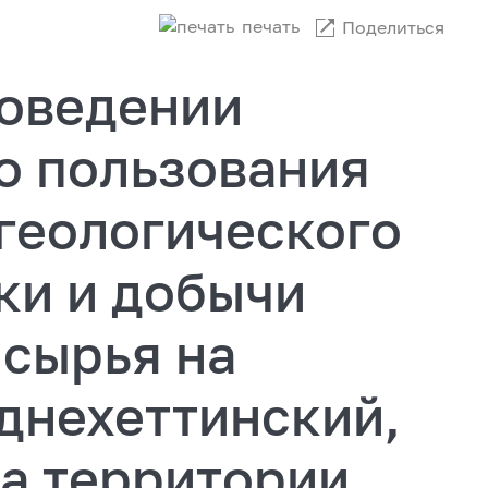
печать
Поделиться
оведении
о пользования
геологического
ки и добычи
 сырья на
днехеттинский,
а территории