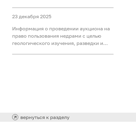
объектами ФП «Геология: возрождение
легенды» (ГВЛ-1)
23 декабря 2025
Информация о проведении аукциона на
право пользования недрами с целью
геологического изучения, разведки и
добычи полезных ископаемых (нефть,
газ) на участке недр «Сергинский 24»,
расположенного на территории
Белоярского района Ханты-Мансийского
автономного округа - Югры
вернуться к разделу