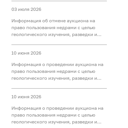
участке недр «Карабашский 7-2» в
03 июля 2026
Тобольском, Ярковском районах
Тюменской области
Информация об отмене аукциона на
право пользования недрами с целью
геологического изучения, разведки и
добычи полезных ископаемых (нефть) на
участке недр «Карабашский 5-1» в
10 июня 2026
Тобольском, Ярковском районах
Тюменской области и Кондинском
Информация о проведении аукциона на
районе ХМАО-Югра
право пользования недрами с целью
геологического изучения, разведки и
добычи полезных ископаемых (нефть) на
участке недр «Карабашский 7-2» в
10 июня 2026
Тобольском, Ярковском районах
Тюменской области
Информация о проведении аукциона на
право пользования недрами с целью
геологического изучения, разведки и