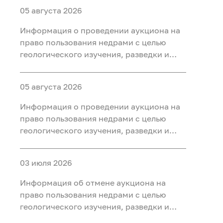
05 августа 2026
Информация о проведении аукциона на
право пользования недрами с целью
геологического изучения, разведки и
добычи полезных ископаемых (нефть
газ, конденсат) на участке недр «Северо-
05 августа 2026
Салымский-3», расположенного на
территории Ханты-Мансийского района
Информация о проведении аукциона на
Ханты-Мансийского автономного округа
право пользования недрами с целью
- Югры
геологического изучения, разведки и
добычи полезных ископаемых (нефть
газ, конденсат) на участке недр
03 июля 2026
«Приразломный-3», расположенного на
территории Ханты-Мансийского района
Информация об отмене аукциона на
Ханты-Мансийского автономного округа
право пользования недрами с целью
- Югры
геологического изучения, разведки и
добычи полезных ископаемых (нефть) на