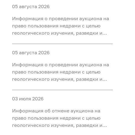
05 августа 2026
Информация о проведении аукциона на
право пользования недрами с целью
геологического изучения, разведки и
добычи полезных ископаемых (нефть
газ, конденсат) на участке недр «Северо-
05 августа 2026
Салымский-3», расположенного на
территории Ханты-Мансийского района
Информация о проведении аукциона на
Ханты-Мансийского автономного округа
право пользования недрами с целью
- Югры
геологического изучения, разведки и
добычи полезных ископаемых (нефть
газ, конденсат) на участке недр
03 июля 2026
«Приразломный-3», расположенного на
территории Ханты-Мансийского района
Информация об отмене аукциона на
Ханты-Мансийского автономного округа
право пользования недрами с целью
- Югры
геологического изучения, разведки и
добычи полезных ископаемых (нефть) на