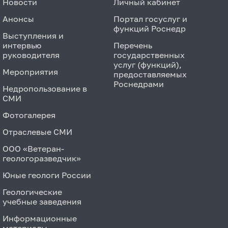
Новости
Личный кабинет
Анонсы
Портал госуслуг и
функций Роснедр
Выступления и
интервью
Перечень
руководителя
государственных
услуг (функций),
Мероприятия
предоставляемых
Роснедрами
Недропользование в
СМИ
Фотогалерея
Отраслевые СМИ
ООО «Ветеран-
геологоразведчик»
Юные геологи России
Геологические
учебные заведения
Информационные
материалы