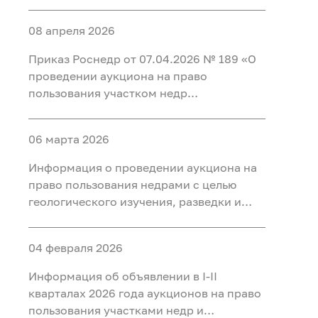
добычи полезных ископаемых (нефть) на
участке недр «Карабашский 5-1» в
08 апреля 2026
Тобольском, Ярковском районах
Тюменской области и Кондинском
Приказ Роснедр от 07.04.2026 № 189 «О
районе ХМАО-Югра
проведении аукциона на право
пользования участком недр
федерального значения Татарское
(Первая рудная зона), расположенным
06 марта 2026
на территории Красноярского края, для
разведки и добычи полезных
Информация о проведении аукциона на
ископаемых, в том числе добычи
право пользования недрами с целью
полезных ископаемых и полезных
геологического изучения, разведки и
компонентов из отходов
добычи полезных ископаемых (нефть) на
недропользования, в том числе из
участке недр «Тарховский»,
вскрышных и вмещающих горных пород,
04 февраля 2026
расположенного на территории Ханты-
использования отходов
Мансийского района Ханты-
Информация об объявлении в I-II
недропользования, в том числе
Мансийского автономного округа - Югры
кварталах 2026 года аукционов на право
вскрышных и вмещающих горных пород»
пользования участками недр и