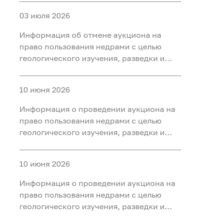
участке недр «Карабашский 7-2» в
03 июля 2026
Тобольском, Ярковском районах
Тюменской области
Информация об отмене аукциона на
право пользования недрами с целью
геологического изучения, разведки и
добычи полезных ископаемых (нефть) на
участке недр «Карабашский 5-1» в
10 июня 2026
Тобольском, Ярковском районах
Тюменской области и Кондинском
Информация о проведении аукциона на
районе ХМАО-Югра
право пользования недрами с целью
геологического изучения, разведки и
добычи полезных ископаемых (нефть) на
участке недр «Карабашский 7-2» в
10 июня 2026
Тобольском, Ярковском районах
Тюменской области
Информация о проведении аукциона на
право пользования недрами с целью
геологического изучения, разведки и