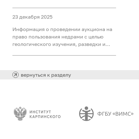
объектами ФП «Геология: возрождение
легенды» (ГВЛ-1)
23 декабря 2025
Информация о проведении аукциона на
право пользования недрами с целью
геологического изучения, разведки и
добычи полезных ископаемых (нефть,
газ) на участке недр «Сергинский 24»,
расположенного на территории
Белоярского района Ханты-Мансийского
вернуться к разделу
автономного округа - Югры