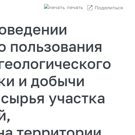
печать
Поделиться
оведении
о пользования
геологического
ки и добычи
 сырья участка
й,
на территории