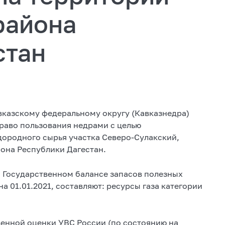
района
стан
казскому федеральному округу (Кавказнедра)
право пользования недрами с целью
одородного сырья участка Северо-Сулакский,
она Республики Дагестан.
а Государственном балансе запасов полезных
а 01.01.2021, составляют: ресурсы газа категории
енной оценки УВС России (по состоянию на