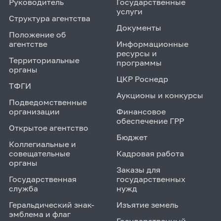
Руководитель
Государственные
услуги
Структура агентства
Документы
Положение об
агентстве
Информационные
ресурсы и
Территориальные
программы
органы
ЦКР Роснедр
ТФГИ
Аукционы и конкурсы
Подведомственные
организации
Финансовое
обеспечение ГРР
Открытое агентство
Бюджет
Коллегиальные и
совещательные
Кадровая работа
органы
Заказы для
Государственная
государственных
служба
нужд
Геральдический знак-
Изъятие земель
эмблема и флаг
Государственный