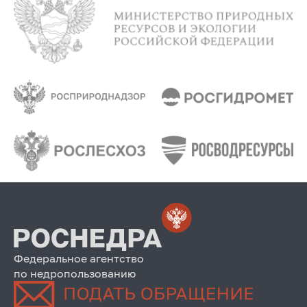
Федеральное агентство
по недропользованию