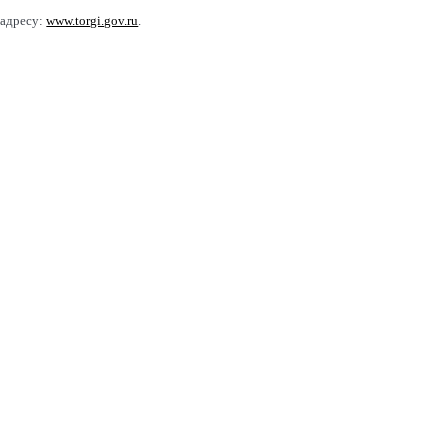
 адресу:
www.torgi.gov.ru
.