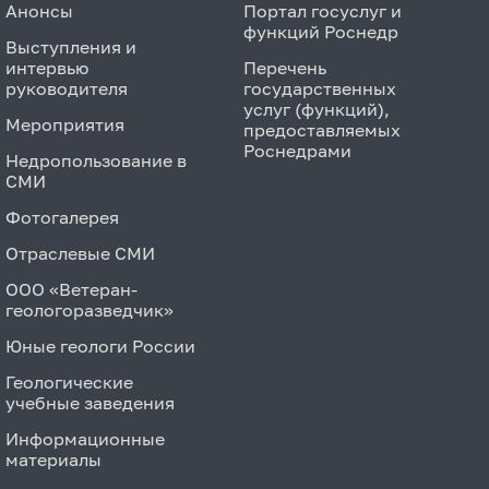
Анонсы
Портал госуслуг и
функций Роснедр
Выступления и
интервью
Перечень
руководителя
государственных
услуг (функций),
Мероприятия
предоставляемых
Роснедрами
Недропользование в
СМИ
Фотогалерея
Отраслевые СМИ
ООО «Ветеран-
геологоразведчик»
Юные геологи России
Геологические
учебные заведения
Информационные
материалы