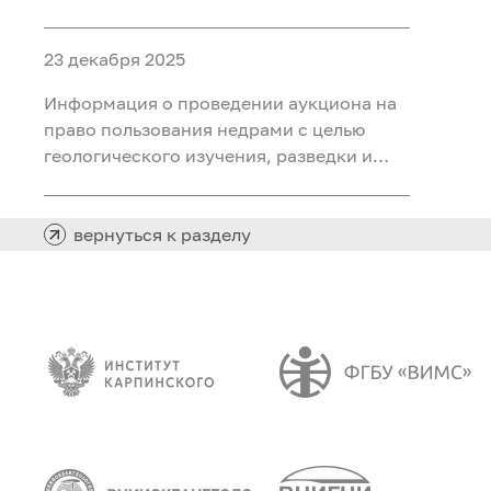
объектами ФП «Геология: возрождение
легенды» (ГВЛ-1)
23 декабря 2025
Информация о проведении аукциона на
право пользования недрами с целью
геологического изучения, разведки и
добычи полезных ископаемых (нефть,
газ) на участке недр «Сергинский 24»,
расположенного на территории
вернуться к разделу
Белоярского района Ханты-Мансийского
автономного округа - Югры