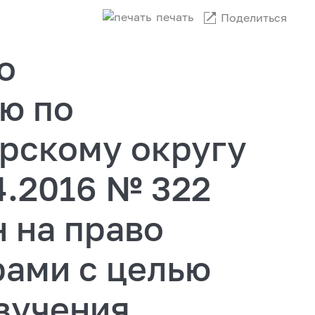
печать
Поделиться
о
ю по
рскому округу
4.2016 № 322
 на право
рами с целью
зучения,