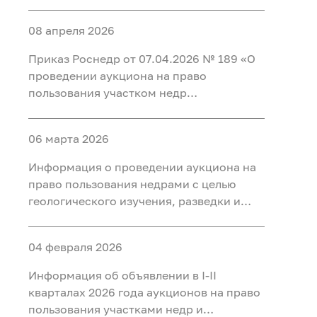
добычи полезных ископаемых (нефть) на
участке недр «Карабашский 5-1» в
08 апреля 2026
Тобольском, Ярковском районах
Тюменской области и Кондинском
Приказ Роснедр от 07.04.2026 № 189 «О
районе ХМАО-Югра
проведении аукциона на право
пользования участком недр
федерального значения Татарское
(Первая рудная зона), расположенным
06 марта 2026
на территории Красноярского края, для
разведки и добычи полезных
Информация о проведении аукциона на
ископаемых, в том числе добычи
право пользования недрами с целью
полезных ископаемых и полезных
геологического изучения, разведки и
компонентов из отходов
добычи полезных ископаемых (нефть) на
недропользования, в том числе из
участке недр «Тарховский»,
вскрышных и вмещающих горных пород,
04 февраля 2026
расположенного на территории Ханты-
использования отходов
Мансийского района Ханты-
Информация об объявлении в I-II
недропользования, в том числе
Мансийского автономного округа - Югры
кварталах 2026 года аукционов на право
вскрышных и вмещающих горных пород»
пользования участками недр и