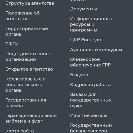
Структура агентства
Документы
Положение об
агентстве
Информационные
ресурсы и
Территориальные
программы
органы
ЦКР Роснедр
ТФГИ
Аукционы и конкурсы
Подведомственные
организации
Финансовое
обеспечение ГРР
Открытое агентство
Бюджет
Коллегиальные и
совещательные
Кадровая работа
органы
Заказы для
Государственная
государственных
служба
нужд
Геральдический знак-
Изъятие земель
эмблема и флаг
Государственный
Карта сайта
баланс запасов