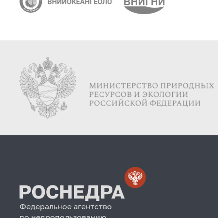
Федеральное агентство
по недропользованию