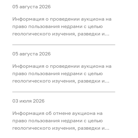
05 августа 2026
Информация о проведении аукциона на
право пользования недрами с целью
геологического изучения, разведки и
добычи полезных ископаемых (нефть
газ, конденсат) на участке недр «Северо-
05 августа 2026
Салымский-3», расположенного на
территории Ханты-Мансийского района
Информация о проведении аукциона на
Ханты-Мансийского автономного округа
право пользования недрами с целью
- Югры
геологического изучения, разведки и
добычи полезных ископаемых (нефть
газ, конденсат) на участке недр
03 июля 2026
«Приразломный-3», расположенного на
территории Ханты-Мансийского района
Информация об отмене аукциона на
Ханты-Мансийского автономного округа
право пользования недрами с целью
- Югры
геологического изучения, разведки и
добычи полезных ископаемых (нефть) на