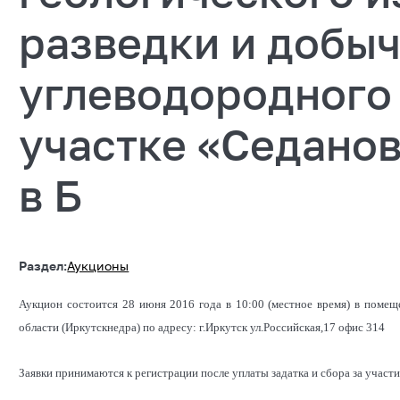
разведки и добы
углеводородного
участке «Седанов
в Б
Раздел:
Аукционы
Аукцион состоится 28 июня 2016 года в 10:00 (местное время) в поме
области (Иркутскнедра) по адресу: г.Иркутск ул.Российская,17 офис 314
Заявки принимаются к регистрации после уплаты задатка и сбора за участи