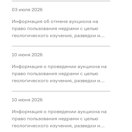
участке недр «Карабашский 7-2» в
03 июля 2026
Тобольском, Ярковском районах
Тюменской области
Информация об отмене аукциона на
право пользования недрами с целью
геологического изучения, разведки и
добычи полезных ископаемых (нефть) на
участке недр «Карабашский 5-1» в
10 июня 2026
Тобольском, Ярковском районах
Тюменской области и Кондинском
Информация о проведении аукциона на
районе ХМАО-Югра
право пользования недрами с целью
геологического изучения, разведки и
добычи полезных ископаемых (нефть) на
участке недр «Карабашский 7-2» в
10 июня 2026
Тобольском, Ярковском районах
Тюменской области
Информация о проведении аукциона на
право пользования недрами с целью
геологического изучения, разведки и