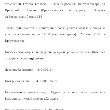
помещении Отдела геологии и лицензирования Центрсибнедра по
Иркутской области (Иркутскнедра) по адресу: г.Иркутск
ул.Российская,17 офис 314
Заявки принимаются к регистрации после уплаты задатка и сбора за
участие в аукционе до 16:00 (местное время) 25 мая 2016г. в
Иркутскнедра.
Полная информация о проведении аукциона размещена в сети Интернет
по адресу:
www.torgi.gov.ru
.
Дата опубликования – 18.04.2016г.
Номер извещения: 180416/0880740/01.
Наименование участка недр: Кудули р. с притоками Биллирь и
Безымянный, левый приток р.Хомолхо
Размер стартового платежа- 2 210 000 руб.