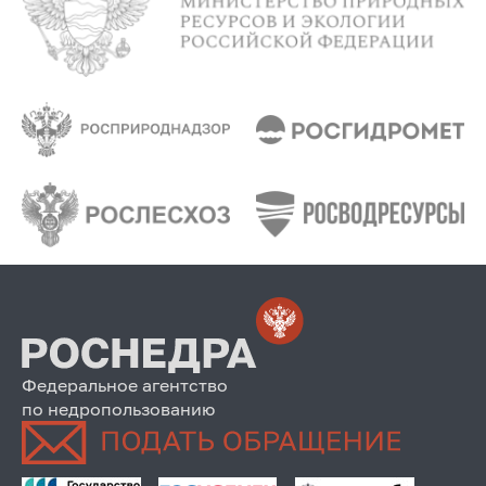
Федеральное агентство
по недропользованию