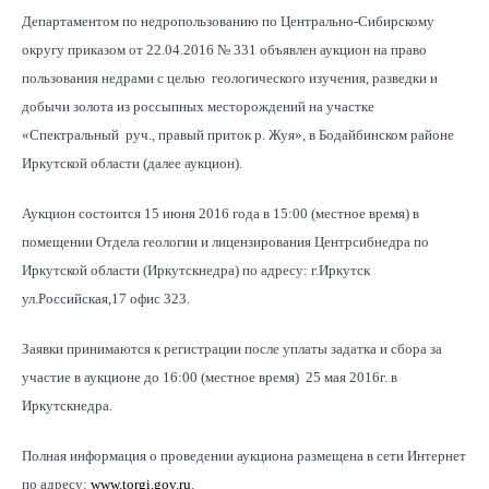
Департаментом по недропользованию по Центрально-Сибирскому
округу приказом от 22.04.2016 № 331 объявлен аукцион на право
пользования недрами с целью геологического изучения, разведки и
добычи золота из россыпных месторождений на участке
«Спектральный руч., правый приток р. Жуя», в Бодайбинском районе
Иркутской области (далее аукцион).
Аукцион состоится 15 июня 2016 года в 15:00 (местное время) в
помещении Отдела геологии и лицензирования Центрсибнедра по
Иркутской области (Иркутскнедра) по адресу: г.Иркутск
ул.Российская,17 офис 323.
Заявки принимаются к регистрации после уплаты задатка и сбора за
участие в аукционе до 16:00 (местное время) 25 мая 2016г. в
Иркутскнедра.
Полная информация о проведении аукциона размещена в сети Интернет
по адресу:
www.torgi.gov.ru
.