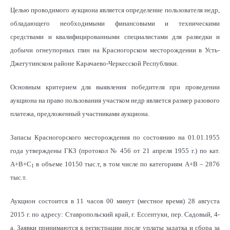
Целью проводимого аукциона является определение пользователя недр,
обладающего необходимыми финансовыми и техническими
средствами и квалифицированными специалистами для разведки и
добычи огнеупорных глин на Красногорском месторождении в Усть-
Джегутинском районе Карачаево-Черкесской Республики.
Основным критерием для выявления победителя при проведении
аукциона на право пользования участком недр является размер разового
платежа, предложенный участниками аукциона.
Запасы Красногорского месторождения по состоянию на 01.01.1955
года утверждены ГКЗ (протокол № 456 от 21 апреля 1955 г.) по кат.
А+В+С
в объеме 10150 тыс.т, в том числе по категориям А+В – 2876
1
тыс.т.
Аукцион состоится в 11 часов 00 минут (местное время) 28 августа
2015 г. по адресу: Ставропольский край, г. Ессентуки, пер. Садовый, 4-
а. Заявки принимаются к регистрации после уплаты задатка и сбора за