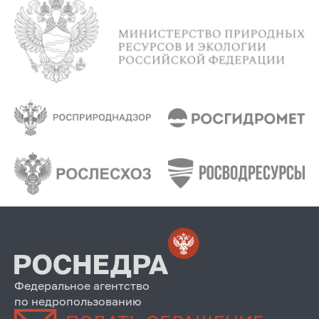
Федеральное агентство
по недропользованию