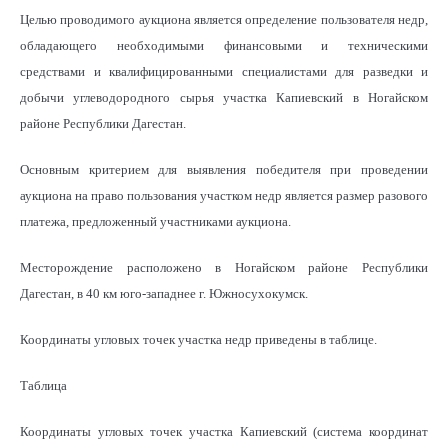
Целью проводимого аукциона является определение пользователя недр,
обладающего необходимыми финансовыми и техническими
средствами и квалифицированными специалистами для разведки и
добычи углеводородного сырья участка Капиевский в Ногайском
районе Республики Дагестан.
Основным критерием для выявления победителя при проведении
аукциона на право пользования участком недр является размер разового
платежа, предложенный участниками аукциона.
Месторождение расположено в Ногайском районе Республики
Дагестан, в 40 км юго-западнее г. Южносухокумск.
Координаты угловых точек участка недр приведены в таблице.
Таблица
Координаты угловых точек участка Капиевский (система координат