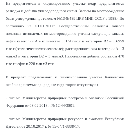
На предлагаемом к лицензированию участке недр предполагается
разведка и добыча углеводородного сырья. Запасы по месторождению
были утверждены протоколом №13-8/489 ЦКЗ МНП СССР в 1988г. По
состоянию на 01.01.2017г. Государственным балансом запасов
полезных ископаемых по месторождению учтены следующие запасы:
нефти категории А в количестве 351/9 тыс.т и категории В2 – 132/59
тыс.т (геологические/извлекаемые); растворенного газа категории А – 3
млн.м3 и категории В2 – 3 млн.м3. Накопленная добыча составила 470
тыс.т нефти и 228 млн.м3 газа.
В пределах предлагаемого к лицензированию участка Капиевский
особо охраняемые природные территории отсутствуют:
- письмо Министерства природных ресурсов и экологии Российской
Федерации от 08.02.2018 г. № 12-44/3891;
- письмо Министерства природных ресурсов и экологии Республики
Дагестан от 20.10.2017 г. № 15-04/1-3338/17.