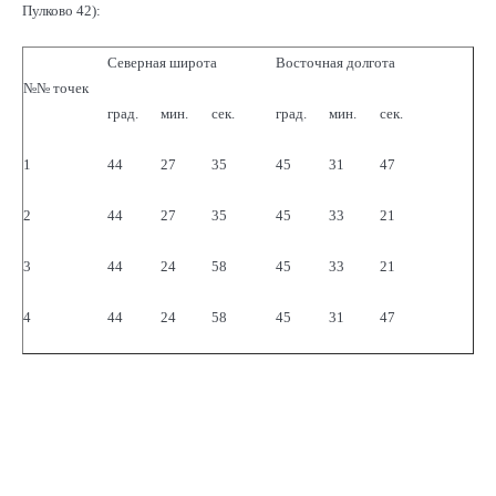
Пулково 42):
Северная широта
Восточная долгота
№№ точек
град.
мин.
сек.
град.
мин.
сек.
1
44
27
35
45
31
47
2
44
27
35
45
33
21
3
44
24
58
45
33
21
4
44
24
58
45
31
47