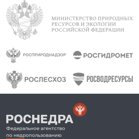
Федеральное агентство
по недропользованию