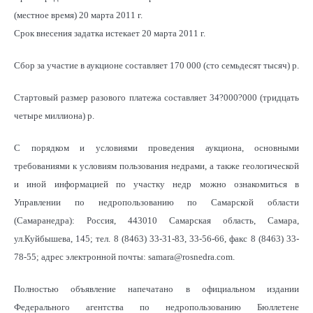
(местное время) 20 марта 2011 г.
Срок внесения задатка истекает 20 марта 2011 г.
Сбор за участие в аукционе составляет 170 000 (сто семьдесят тысяч) р.
Стартовый размер разового платежа составляет 34?000?000 (тридцать
четыре миллиона) р.
С порядком и условиями проведения аукциона, основными
требованиями к условиям пользования недрами, а также геологической
и иной информацией по участку недр можно ознакомиться в
Управлении по недропользованию по Самарской области
(Самаранедра): Россия, 443010 Самарская область, Самара,
ул.Куйбышева, 145; тел. 8 (8463) 33-31-83, 33-56-66, факс 8 (8463) 33-
78-55; адрес электронной почты: samara@rosnedra.cоm.
Полностью объявление напечатано в официальном издании
Федерального агентства по недропользованию Бюллетене