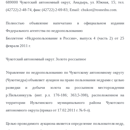
689000 Чукотский автономный округ, Анадырь, ул. Южная, 15; тел.
(42722) 2-48-74, факс (42722) 2-69-83; Email: chukot@rosnedra.com.
Полностью объявление напечатано в официальном издании
Федерального агентства по недропользованию
Бюллетене «Недропользование в России», выпуск 4 (часть 2) от 25
февраля 2011 г.
Чукотский автономный округ. Золото россыпное
Управление по недропользованию по Чукотскому автономному округу
(Чукотнедра) объявляет аукцион на право пользования недрами с целью
разведки и добычи золота на россыпном месторождении
р.Пильхинкууль (инт. р.л. 176-186; 363,5-398), расположенном на
территории Иультинского муниципального района Чукотского
автономного округа (приказ от 17.02.2011 г. № 6-л).
Целью проводимого аукциона является определение пользователя недр,