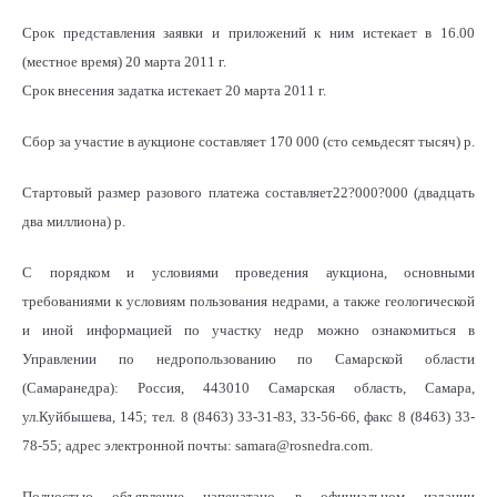
Срок представления заявки и приложений к ним истекает в 16.00
(местное время) 20 марта 2011 г.
Срок внесения задатка истекает 20 марта 2011 г.
Сбор за участие в аукционе составляет 170 000 (сто семьдесят тысяч) р.
Стартовый размер разового платежа составляет22?000?000 (двадцать
два миллиона) р.
С порядком и условиями проведения аукциона, основными
требованиями к условиям пользования недрами, а также геологической
и иной информацией по участку недр можно ознакомиться в
Управлении по недропользованию по Самарской области
(Самаранедра): Россия, 443010 Самарская область, Самара,
ул.Куйбышева, 145; тел. 8 (8463) 33-31-83, 33-56-66, факс 8 (8463) 33-
78-55; адрес электронной почты: samara@rosnedra.cоm.
Полностью объявление напечатано в официальном издании