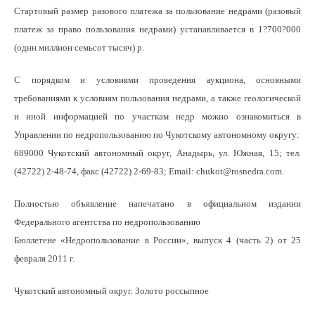
Стартовый размер разового платежа за пользование недрами (разовый
платеж за право пользования недрами) устанавливается в 1?700?000
(один миллион семьсот тысяч) р.
С порядком и условиями проведения аукциона, основными
требованиями к условиям пользования недрами, а также геологической
и иной информацией по участкам недр можно ознакомиться в
Управлении по недропользованию по Чукотскому автономному округу:
689000 Чукотский автономный округ, Анадырь, ул. Южная, 15; тел.
(42722) 2-48-74, факс (42722) 2-69-83; Email: chukot@rosnedra.com.
Полностью объявление напечатано в официальном издании
Федерального агентства по недропользованию
Бюллетене «Недропользование в России», выпуск 4 (часть 2) от 25
февраля 2011 г.
Чукотский автономный округ. Золото россыпное