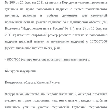
№ 206 от 25 февраля 2011 г.) внести в Порядок и условия проведения
аукциона на право пользования недрами с целью геологического
изучения, разведки и добычи доломитов для стекольной
промышленности на участке Радилово во Владимирской области (см.
Бюллетень "Недропользование в России" № 3 (часть 2) от 10 февраля
2011 г.) изменить стартовый размер разового платежа за пользование
недрами (разовый платеж за пользование недрами) с 10?500?000
(десять миллионов пятьсот тысяч) р. на
4?850?000 (четыре миллиона восемьсот пятьдесят тысяч) р.
Конкурсы и аукционы
Кемеровская область. Каменный уголь
Федеральное агентство по недропользованию (Роснедра) объявляет
аукцион на право пользования недрами с целью разведки и добычи
каменного угля на участке Жерновский Глубокий Жерновского