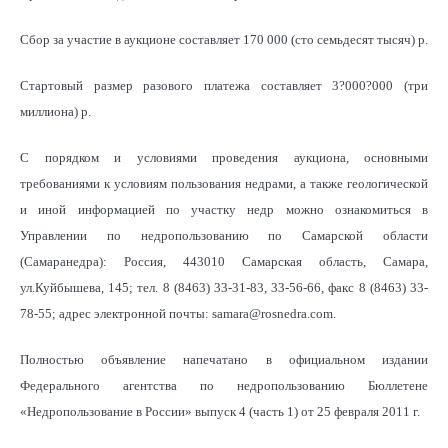
Сбор за участие в аукционе составляет 170 000 (сто семьдесят тысяч) р.
Стартовый размер разового платежа составляет 3?000?000 (три
миллиона) р.
С порядком и условиями проведения аукциона, основными
требованиями к условиям пользования недрами, а также геологической
и иной информацией по участку недр можно ознакомиться в
Управлении по недропользованию по Самарской области
(Самаранедра): Россия, 443010 Самарская область, Самара,
ул.Куйбышева, 145; тел. 8 (8463) 33-31-83, 33-56-66, факс 8 (8463) 33-
78-55; адрес электронной почты: samara@rosnedra.cоm.
Полностью объявление напечатано в официальном издании
Федерального агентства по недропользованию Бюллетене
«Недропользование в России» выпуск 4 (часть 1) от 25 февраля 2011 г.