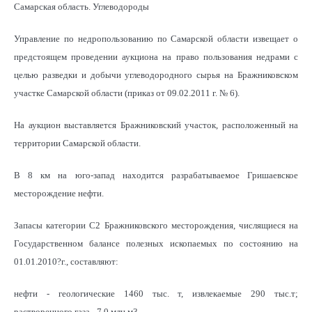
Самарская область. Углеводороды
Управление по недропользованию по Самарской области извещает о
предстоящем проведении аукциона на право пользования недрами с
целью разведки и добычи углеводородного сырья на Бражниковском
участке Самарской области (приказ от 09.02.2011 г. № 6).
На аукцион выставляется Бражниковский участок, расположенный на
территории Самарской области.
В 8 км на юго-запад находится разрабатываемое Гришаевское
месторождение нефти.
Запасы категории С2 Бражниковского месторождения, числящиеся на
Государственном балансе полезных ископаемых по состоянию на
01.01.2010?г., составляют:
нефти - геологические 1460 тыс. т, извлекаемые 290 тыс.т;
растворенного газа - 7,0 млн м3.