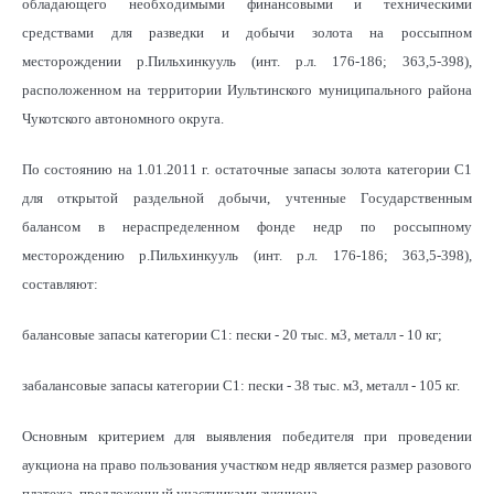
обладающего необходимыми финансовыми и техническими
средствами для разведки и добычи золота на россыпном
месторождении р.Пильхинкууль (инт. р.л. 176-186; 363,5-398),
расположенном на территории Иультинского муниципального района
Чукотского автономного округа.
По состоянию на 1.01.2011 г. остаточные запасы золота категории С1
для открытой раздельной добычи, учтенные Государственным
балансом в нераспределенном фонде недр по россыпному
месторождению р.Пильхинкууль (инт. р.л. 176-186; 363,5-398),
составляют:
балансовые запасы категории С1: пески - 20 тыс. м3, металл - 10 кг;
забалансовые запасы категории С1: пески - 38 тыс. м3, металл - 105 кг.
Основным критерием для выявления победителя при проведении
аукциона на право пользования участком недр является размер разового
платежа, предложенный участниками аукциона.