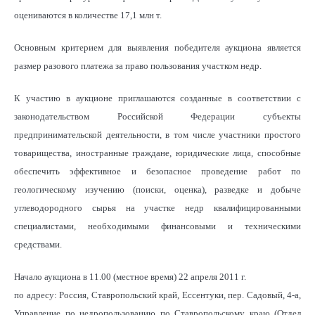
оцениваются в количестве 17,1 млн т.
Основным критерием для выявления победителя аукциона является
размер разового платежа за право пользования участком недр.
К участию в аукционе приглашаются созданные в соответствии с
законодательством Российской Федерации субъекты
предпринимательской деятельности, в том числе участники простого
товарищества, иностранные граждане, юридические лица, способные
обеспечить эффективное и безопасное проведение работ по
геологическому изучению (поиски, оценка), разведке и добыче
углеводородного сырья на участке недр квалифицированными
специалистами, необходимыми финансовыми и техническими
средствами.
Начало аукциона в 11.00 (местное время) 22 апреля 2011 г.
по адресу: Россия, Ставропольский край, Ессентуки, пер. Садовый, 4-а,
Управление по недропользованию по Ставропольскому краю (Отдел