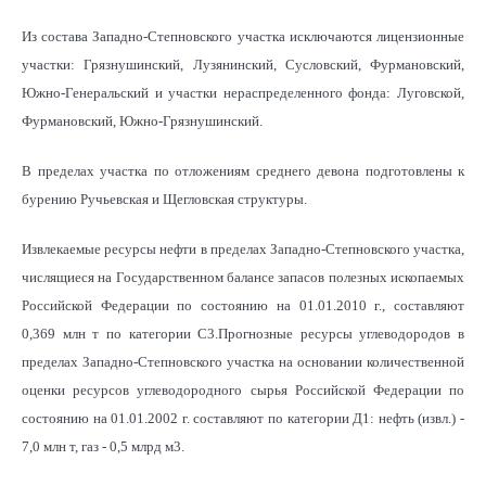
Из состава Западно-Степновского участка исключаются лицензионные
участки: Грязнушинский, Лузянинский, Сусловский, Фурмановский,
Южно-Генеральский и участки нераспределенного фонда: Луговской,
Фурмановский, Южно-Грязнушинский.
В пределах участка по отложениям среднего девона подготовлены к
бурению Ручьевская и Щегловская структуры.
Извлекаемые ресурсы нефти в пределах Западно-Степновского участка,
числящиеся на Государственном балансе запасов полезных ископаемых
Российской Федерации по состоянию на 01.01.2010 г., составляют
0,369 млн т по категории С3.Прогнозные ресурсы углеводородов в
пределах Западно-Степновского участка на основании количественной
оценки ресурсов углеводородного сырья Российской Федерации по
состоянию на 01.01.2002 г. составляют по категории Д1: нефть (извл.) -
7,0 млн т, газ - 0,5 млрд м3.