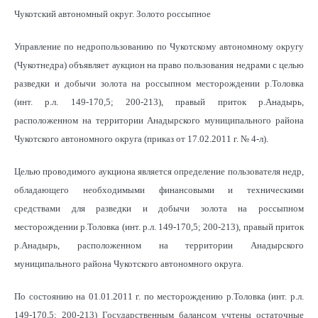
Чукотский автономный округ. Золото россыпное
Управление по недропользованию по Чукотскому автономному округу
(Чукотнедра) объявляет аукцион на право пользования недрами с целью
разведки и добычи золота на россыпном месторождении р.Толовка
(инт. р.л. 149-170,5; 200-213), правый приток р.Анадырь,
расположенном на территории Анадырского муниципального района
Чукотского автономного округа (приказ от 17.02.2011 г. № 4-л).
Целью проводимого аукциона является определение пользователя недр,
обладающего необходимыми финансовыми и техническими
средствами для разведки и добычи золота на россыпном
месторождении р.Толовка (инт. р.л. 149-170,5; 200-213), правый приток
р.Анадырь, расположенном на территории Анадырского
муниципального района Чукотского автономного округа.
По состоянию на 01.01.2011 г. по месторождению р.Толовка (инт. р.л.
149-170,5; 200-213) Государственным балансом учтены остаточные