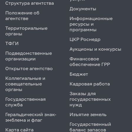
Структура агентства
Документы
Положение об
агентстве
Информационные
ресурсы и
Территориальные
программы
органы
ЦКР Роснедр
ТФГИ
Аукционы и конкурсы
Подведомственные
организации
Финансовое
обеспечение ГРР
Открытое агентство
Бюджет
Коллегиальные и
совещательные
Кадровая работа
органы
Заказы для
Государственная
государственных
служба
нужд
Геральдический знак-
Изъятие земель
эмблема и флаг
Государственный
Карта сайта
баланс запасов