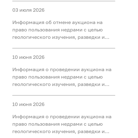
участке недр «Карабашский 7-2» в
03 июля 2026
Тобольском, Ярковском районах
Тюменской области
Информация об отмене аукциона на
право пользования недрами с целью
геологического изучения, разведки и
добычи полезных ископаемых (нефть) на
участке недр «Карабашский 5-1» в
10 июня 2026
Тобольском, Ярковском районах
Тюменской области и Кондинском
Информация о проведении аукциона на
районе ХМАО-Югра
право пользования недрами с целью
геологического изучения, разведки и
добычи полезных ископаемых (нефть) на
участке недр «Карабашский 7-2» в
10 июня 2026
Тобольском, Ярковском районах
Тюменской области
Информация о проведении аукциона на
право пользования недрами с целью
геологического изучения, разведки и