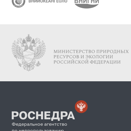
Федеральное агентство
по недропользованию