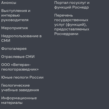
Анонсы
Портал госуслуг и
функций Роснедр
Выступления и
интервью
Перечень
руководителя
государственных
услуг (функций),
Мероприятия
предоставляемых
Роснедрами
Недропользование в
СМИ
Фотогалерея
Отраслевые СМИ
ООО «Ветеран-
геологоразведчик»
Юные геологи России
Геологические
учебные заведения
Информационные
материалы