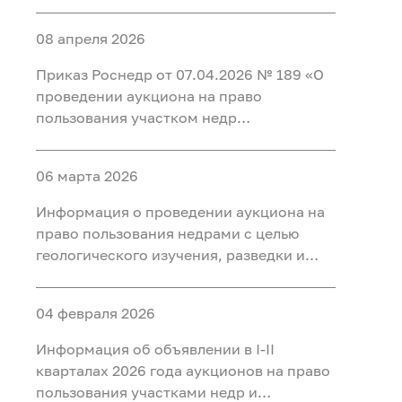
добычи полезных ископаемых (нефть) на
участке недр «Карабашский 5-1» в
08 апреля 2026
Тобольском, Ярковском районах
Тюменской области и Кондинском
Приказ Роснедр от 07.04.2026 № 189 «О
районе ХМАО-Югра
проведении аукциона на право
пользования участком недр
федерального значения Татарское
(Первая рудная зона), расположенным
06 марта 2026
на территории Красноярского края, для
разведки и добычи полезных
Информация о проведении аукциона на
ископаемых, в том числе добычи
право пользования недрами с целью
полезных ископаемых и полезных
геологического изучения, разведки и
компонентов из отходов
добычи полезных ископаемых (нефть) на
недропользования, в том числе из
участке недр «Тарховский»,
вскрышных и вмещающих горных пород,
04 февраля 2026
расположенного на территории Ханты-
использования отходов
Мансийского района Ханты-
Информация об объявлении в I-II
недропользования, в том числе
Мансийского автономного округа - Югры
кварталах 2026 года аукционов на право
вскрышных и вмещающих горных пород»
пользования участками недр и