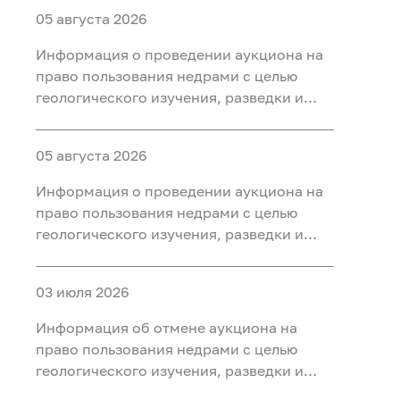
05 августа 2026
Информация о проведении аукциона на
право пользования недрами с целью
геологического изучения, разведки и
добычи полезных ископаемых (нефть
газ, конденсат) на участке недр «Северо-
05 августа 2026
Салымский-3», расположенного на
территории Ханты-Мансийского района
Информация о проведении аукциона на
Ханты-Мансийского автономного округа
право пользования недрами с целью
- Югры
геологического изучения, разведки и
добычи полезных ископаемых (нефть
газ, конденсат) на участке недр
03 июля 2026
«Приразломный-3», расположенного на
территории Ханты-Мансийского района
Информация об отмене аукциона на
Ханты-Мансийского автономного округа
право пользования недрами с целью
- Югры
геологического изучения, разведки и
добычи полезных ископаемых (нефть) на