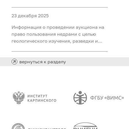
объектами ФП «Геология: возрождение
легенды» (ГВЛ-1)
23 декабря 2025
Информация о проведении аукциона на
право пользования недрами с целью
геологического изучения, разведки и
добычи полезных ископаемых (нефть,
газ) на участке недр «Сергинский 24»,
расположенного на территории
вернуться к разделу
Белоярского района Ханты-Мансийского
автономного округа - Югры