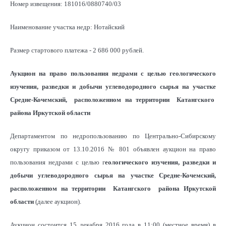
Номер извещения: 181016/0880740/03
Наименование участка недр: Нотайский
Размер стартового платежа - 2 686 000 рублей.
Аукцион на право пользования недрами с целью геологического
изучения, разведки и добычи углеводородного сырья на участке
Средне-Кочемский, расположенном на территории Катангского
района Иркутской области
Департаментом по недропользованию по Центрально-Сибирскому
округу приказом от 13.10.2016 № 801 объявлен аукцион на право
пользования недрами с целью г
еологического изучения, разведки и
добычи углеводородного сырья на участке Средне-Кочемский,
расположенном на территории Катангского района Иркутской
области
(далее аукцион).
Аукцион состоится 15 декабря 2016 года в 11:00 (местное время) в