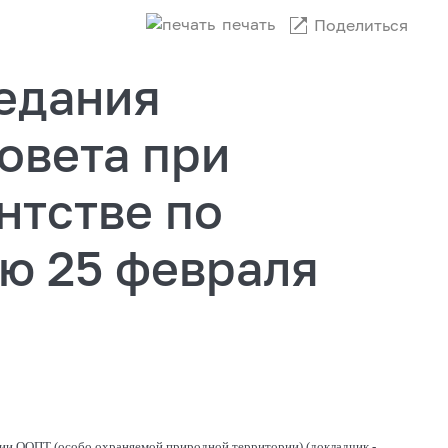
печать
Поделиться
седания
овета при
нтстве по
ю 25 февраля
ии ООПТ (особо охраняемой природной территории) (докладчик -