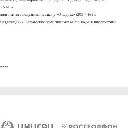
н А.М.));
ия в связи с поправками к закону «О недрах» (205 – ФЗ) и
-р (докладчик - Управление геологических основ, науки и информатики
чения