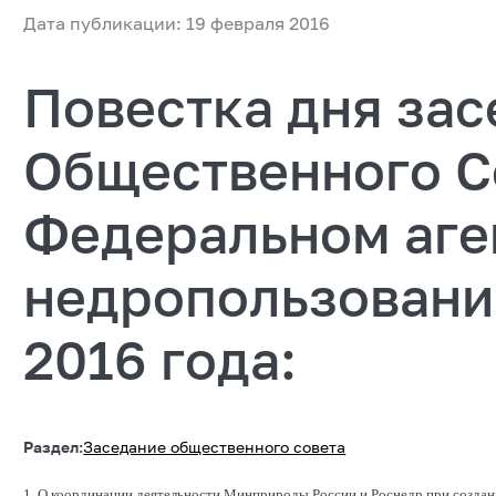
Дата публикации: 19 февраля 2016
Повестка дня за
Общественного С
Федеральном аге
недропользовани
2016 года:
Раздел:
Заседание общественного совета
1. О координации деятельности Минприроды России и Роснедр при создан