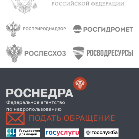
Федеральное агентство
по недропользованию