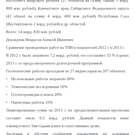
Восточно-Сибирского региона (37 объектов на сумму свыше 5 млрд.
800 млн. рублей), Камчатского края, Сибирского Федерального округа
(41 объект на сумму 4 млрд. 400 млн. рублей) Республики Саха
(Якутия) (около 2 млрд. рублей) и др. областей.
Всего: 14 млрд. 830 млн. рублей
Докладчик Некрасов Алексей Иванович
Сравнение проведенных работ на ТПИ и показателей 2012 г. и 2013 г.
В 2012 г. было затрачено 7,2 млрд. рублей, это составляет 35 % в ценах
2011 г. от предусмотренного долгосрочной программой.
Геологические работы проходили по 27 видам сырья на 267 объектах:
• На поисковые работы затрачено 60%
• Тематические исследования 10%
• Геологоразведка и поиск 20%
• Оценочные работы 10%
Лимитированная сумма на 2013 г. по предположительным прогнозам
составит около 9,3 млрд. рублей. Данный показатель ниже
планируемого 3мя годами ранее в сопоставимых целях.
Заслушав и обсудив сообщения докладчиков по основным