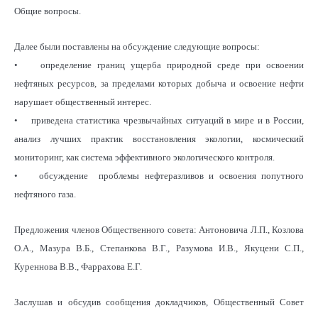
Общие вопросы.
Далее были поставлены на обсуждение следующие вопросы:
• определение границ ущерба природной среде при освоении
нефтяных ресурсов, за пределами которых добыча и освоение нефти
нарушает общественный интерес.
• приведена статистика чрезвычайных ситуаций в мире и в России,
анализ лучших практик восстановления экологии, космический
мониторинг, как система эффективного экологического контроля.
• обсуждение проблемы нефтеразливов и освоения попутного
нефтяного газа.
Предложения членов Общественного совета: Антоновича Л.П., Козлова
О.А., Мазура В.Б., Степанкова В.Г., Разумова И.В., Якуцени С.П.,
Куреннова В.В., Фаррахова Е.Г.
Заслушав и обсудив сообщения докладчиков, Общественный Совет