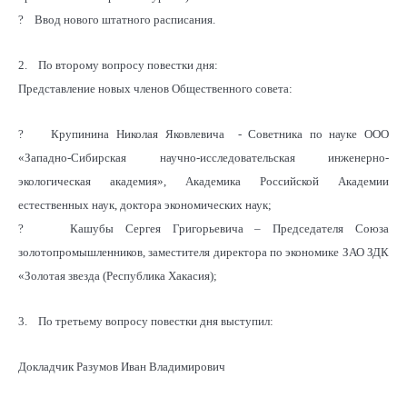
? Ввод нового штатного расписания.
2. По второму вопросу повестки дня:
Представление новых членов Общественного совета:
? Крупинина Николая Яковлевича - Советника по науке ООО
«Западно-Сибирская научно-исследовательская инженерно-
экологическая академия», Академика Российской Академии
естественных наук, доктора экономических наук;
? Кашубы Сергея Григорьевича – Председателя Союза
золотопромышленников, заместителя директора по экономике ЗАО ЗДК
«Золотая звезда (Республика Хакасия);
3. По третьему вопросу повестки дня выступил:
Докладчик Разумов Иван Владимирович