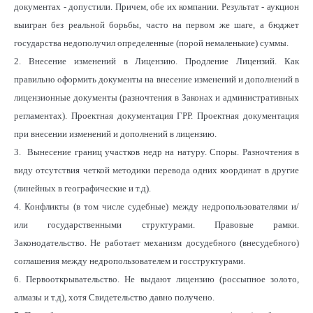
документах - допустили. Причем, обе их компании. Результат - аукцион
выигран без реальной борьбы, часто на первом же шаге, а бюджет
государства недополучил определенные (порой немаленькие) суммы.
2. Внесение изменений в Лицензию. Продление Лицензий. Как
правильно оформить документы на внесение изменений и дополнений в
лицензионные документы (разночтения в Законах и административных
регламентах). Проектная документация ГРР. Проектная документация
при внесении изменений и дополнений в лицензию.
3. Вынесение границ участков недр на натуру. Споры. Разночтения в
виду отсутствия четкой методики перевода одних координат в другие
(линейных в географические и т.д).
4. Конфликты (в том числе судебные) между недропользователями и/
или государственными структурами. Правовые рамки.
Законодательство. Не работает механизм досудебного (внесудебного)
соглашения между недропользователем и госструктурами.
6. Первооткрывательство. Не выдают лицензию (россыпное золото,
алмазы и т.д), хотя Свидетельство давно получено.