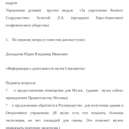
кадров
Управления делами) вручил медаль «За укрепление Боевого
Содружества» Золотой Л.А. (президент Евро-Азиатского
геофизического общества)
1. По первому вопросу повестки дня выступил:
Докладчик Юдин Владимир Иванович
«Информация о деятельности музея Самоцветы»
Подняты вопросы:
? о предоставлении помещения для Музея, (здание музея сейчас
принадлежит Правительству Москвы)
? о предложении обратится в Росимущество для получения здания в
Оперативное управление. (В музее есть что показать, большая
экспозиция, но нет площадей для смены. Это поможет музею
привлекать повторно экскурсии.)