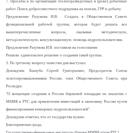
7. Просьбы в по организации геологоразведочных и (реже) добычных
работ. Поиск добросовестного подрядчика на поиски, ГРР и добычу.
Предложение Разумова И.В: Создать в Общественном Совете
функциональной рабочей группы, которая будет решать все
вышеперечисленные вопросы, оказывая методическую,
методологическую, консультационную помощь недропользователям.
Предложение Разумова И.В. поставили на голосование.
Решили: единогласное решение о создании такой группы.
3. По третьему вопросу повестки дня выступал:
Докладчик: Кашуба Сергей Григорьевич, Председатель Союза
золотопромышленников России, член Общественного Совета при
Роснедра:
"О концепции создания в России биржевой площадки по аналогии с
ММВБ и РТС для привлечения инвестиций в экономику России путем
финансирования юниорных недропользователей".
Докладчик отметил, что от государства нужно:
Благоприятная среда;
Государственно-финансовые институты (биржи ММВБ и/или РТС).