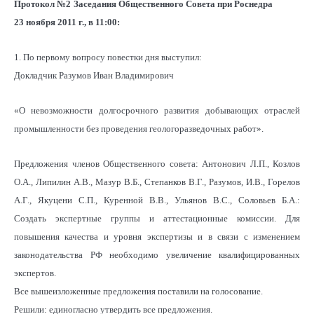
Протокол №2
Заседания Общественного Совета при Роснедра
23 ноября 2011 г., в 11:00:
1. По первому вопросу повестки дня выступил:
Докладчик Разумов Иван Владимирович
«О невозможности долгосрочного развития добывающих отраслей
промышленности без проведения геологоразведочных работ».
Предложения членов Общественного совета: Антонович Л.П., Козлов
О.А., Липилин А.В., Мазур В.Б., Степанков В.Г., Разумов, И.В., Горелов
А.Г., Якуцени С.П., Куренной В.В., Ульянов В.С., Соловьев Б.А.:
Создать экспертные группы и аттестационные комиссии. Для
повышения качества и уровня экспертизы и в связи с изменением
законодательства РФ необходимо увеличение квалифицированных
экспертов.
Все вышеизложенные предложения поставили на голосование.
Решили: единогласно утвердить все предложения.