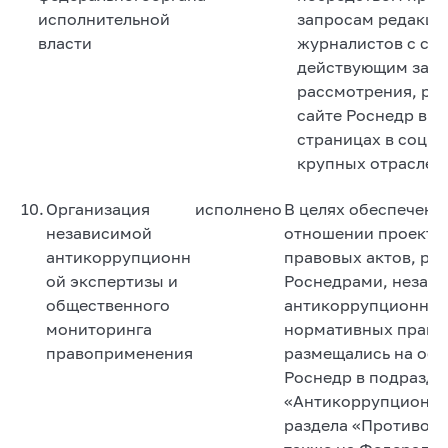
исполнительной
запросам редакци
власти
журналистов с со
действующим зако
рассмотрения, ра
сайте Роснедр в с
страницах в социа
крупных отраслев
10.
Организация
исполнено
В целях обеспечени
независимой
отношении проекто
антикоррупционн
правовых актов, ра
ой экспертизы и
Роснедрами, незав
общественного
антикоррупционной
мониторинга
нормативных право
правоприменения
размещались на оф
Роснедр в подразде
«Антикоррупционна
раздела «Противоде