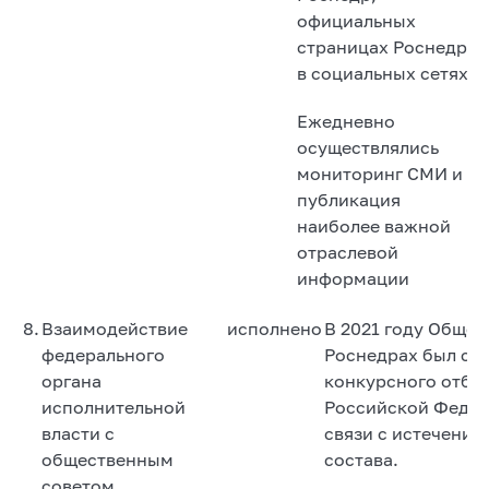
официальных
страницах Роснедр
в социальных сетях.
Ежедневно
осуществлялись
мониторинг СМИ и
публикация
наиболее важной
отраслевой
информации
8.
Взаимодействие
исполнено
В 2021 году Общес
федерального
Роснедрах был сф
органа
конкурсного отбо
исполнительной
Российской Федер
власти с
связи с истечени
общественным
состава.
советом