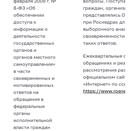
февраля 2009 г. №
вопросы. Поступаю
8-ФЗ «Об
граждан, организаци
обеспечении
представлялись Об
доступа к
при Роснедрах для 
информации о
выборочного анализ
деятельности
своевременности, п
государственных
таких ответов.
органов и
Ежеквартальные от
органов местного
обращениях и резул
самоуправления»
рассмотрения разм
в части
официальном сайте 
своевременных и
«Интернет» по ссыл
мотивированных
https://www.rosnedr
ответов на
обращения в
федеральные
органы
исполнительной
власти граждан