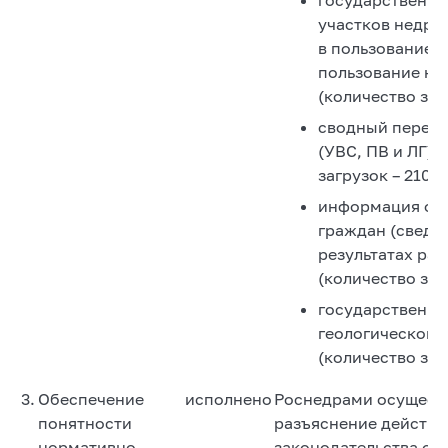
участков недр,
в пользование, 
пользование не
(количество заг
сводный перече
(УВС, ПВ и ЛГ) 
загрузок – 21055
информация об
граждан (сведен
результатах ра
(количество загр
государственны
геологическому
(количество заг
3.
Обеспечение
исполнено
Роснедрами осущест
понятности
разъяснение действ
нормативно-
законодательства о н