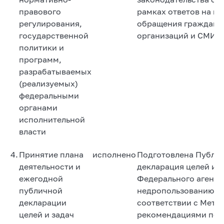
правового
рамках ответов на п
регулирования,
обращения граждан,
государственной
организаций и СМИ.
политики и
программ,
разрабатываемых
(реализуемых)
федеральными
органами
исполнительной
власти
4.
Принятие плана
исполнено
Подготовлена Публи
деятельности и
декларация целей и з
ежегодной
Федерального агентс
публичной
недропользованию, к
декларации
соответствии с Мето
целей и задач
рекомендациями по 