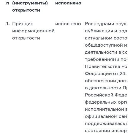
п
(инструменты)
исполнено
открытости
1.
Принцип
исполнено
Роснедрами осущес
информационной
публикация и подд
открытости
актуальном состоя
общедоступной ин
деятельности в соо
требованиями пост
Правительства Рос
Федерации от 24.11
обеспечении досту
о деятельности Пра
Российской Федера
федеральных орган
исполнительной вла
официальном сайте
поддерживалась в 
состоянии информа