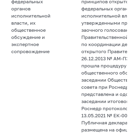
федеральных
принципов открытост
органов
федеральных органа
исполнительной
исполнительной влас
власти, их
утвержденными про
общественное
заочного голосовани
обсуждение и
Правительственной 
экспертное
по координации деят
сопровождение
открытого Правитель
26.12.2013 № АМ-П36
прошла процедуру
общественного обсу
заседании Обществе
совета при Роснедра
представлена и одоб
заседании итоговой 
Роснедр протоколом 
13.05.2021 № ЕК-00-1
Публичная декларац
размещена на офици