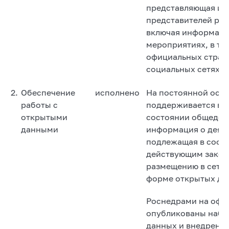
представляющая ин
представителей реф
включая информаци
мероприятиях, в то
официальных стран
социальных сетях.
2.
Обеспечение
исполнено
На постоянной осн
работы с
поддерживается в 
открытыми
состоянии общедос
данными
информация о деяте
подлежащая в соотв
действующим закон
размещению в сети 
форме открытых да
Роснедрами на офи
опубликованы набо
данных и внедрен ф