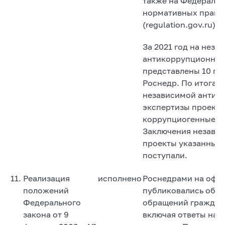
также на Федеральн
нормативных право
(regulation.gov.ru).
За 2021 год на неза
антикоррупционную
представлены 10 пр
Роснедр. По итогам
независимой антик
экспертизы проекто
коррупциогенные ф
Заключения независ
проекты указанных 
поступали.
11.
Реализация
исполнено
Роснедрами на офи
положений
публиковались обзо
Федерального
обращений граждан 
закона от 9
включая ответы на 