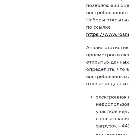
позволяющий оцени
востребованность и
Наборы открытых 
по ссылке
https://www.rosned
Анализ статистики 
просмотров и скач
открытых данных п
определить, что в 
востребованными 
открытых данных Ро
электронная ка
недропользован
участков недр,
в пользование 
загрузок – 44293
государственны