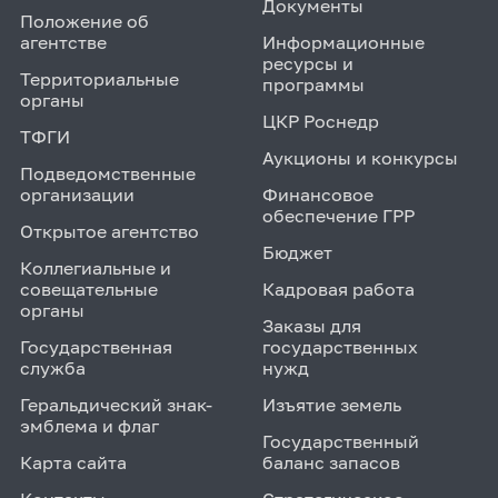
Документы
Положение об
агентстве
Информационные
ресурсы и
Территориальные
программы
органы
ЦКР Роснедр
ТФГИ
Аукционы и конкурсы
Подведомственные
организации
Финансовое
обеспечение ГРР
Открытое агентство
Бюджет
Коллегиальные и
совещательные
Кадровая работа
органы
Заказы для
Государственная
государственных
служба
нужд
Геральдический знак-
Изъятие земель
эмблема и флаг
Государственный
Карта сайта
баланс запасов