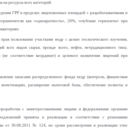
 на ресурсы всех категорий.
едения ГРР в пределах лицензионных площадей с разрабатываемыми и
ограничители как «однократность», 20%, «глубокие горизонты» при
акваториях.
прав пользования участками недр с целью геологического изучения,
ий всех видов сырья, прежде всего, нефти, нетрадиционного типа;
(не соответствие координат) и целевого назначения лицензий при
вления запасами распределенного фонда недр (контроль, финансовая
ю монетизацию, расширение налоговой базы, обеспечение полноты и
проработки с заинтересованными лицами и федеральными органами
предложений приняты к реализации в соответствии с решениями
ы от 30.08.2011 № 124, но сроки рассмотрения и реализации этих