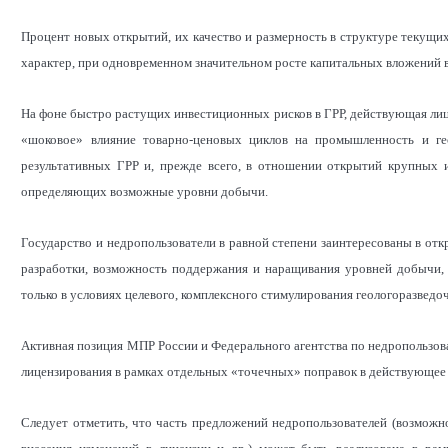
Процент новых открытий, их качество и размерность в структуре текущи
характер, при одновременном значительном росте капитальных вложений в
На фоне быстро растущих инвестиционных рисков в ГРР, действующая лице
«шоковое» влияние товарно-ценовых циклов на промышленность и ге
результативных ГРР и, прежде всего, в отношении открытий крупных
определяющих возможные уровни добычи.
Государство и недропользователи в равной степени заинтересованы в о
разработки, возможность поддержания и наращивания уровней добычи,
только в условиях целевого, комплексного стимулирования геологоразведо
Активная позиция МПР России и Федерального агентства по недропользо
лицензирования в рамках отдельных «точечных» поправок в действующее 
Следует отметить, что часть предложений недропользователей (возможн