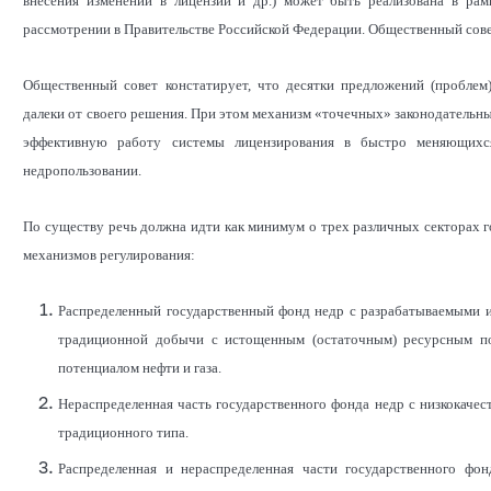
внесения изменений в лицензии и др.) может быть реализована в рам
рассмотрении в Правительстве Российской Федерации. Общественный сове
Общественный совет констатирует, что десятки предложений (пробле
далеки от своего решения. При этом механизм «точечных» законодательны
эффективную работу системы лицензирования в быстро меняющихся
недропользовании.
По существу речь должна идти как минимум о трех различных секторах 
механизмов регулирования:
Распределенный государственный фонд недр с разрабатываемыми 
традиционной добычи с истощенным (остаточным) ресурсным п
потенциалом нефти и газа.
Нераспределенная часть государственного фонда недр с низкокач
традиционного типа.
Распределенная и нераспределенная части государственного фо