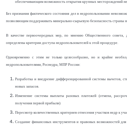
обеспечивающим возможность открытия крупных месторождений не
Без признания фактического состояния дел в недропользовании невозмо
позволяющим поддерживать минерально-сырьевую безопасность страны н
В качестве первоочередных мер, по мнению Общественного совета, 
определены критерии доступа недропользователей к этой процедуре.
Одновременно с этим не только целесообразно, но и крайне необхо
недропользователями, Роснедра, МПР России:
Разработка и внедрение дифференцированной системы вычетов, с
новых запасов.
Изменение системы выплаты разовых платежей (отмена, рассроч
получения первой прибыли)
Пересмотр количественных критериев отнесения участков недр к уча
Создание финансовых инструментов и правовых возможностей для