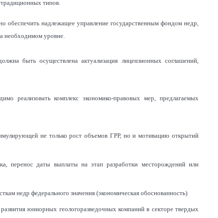
традиционных типов.
жно обеспечить надлежащее управление государственным фондом недр,
а необходимом уровне.
должна быть осуществлена актуализация лицензионных соглашений,
димо реализовать комплекс экономико-правовых мер, предлагаемых
тимулирующей не только рост объемов ГРР, но и мотивацию открытий
ка, перенос даты выплаты на этап разработки месторождений или
сткам недр федерального значения (экономическая обоснованность)
 развития юниорных геологоразведочных компаний в секторе твердых