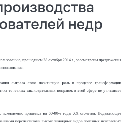
производства
зователей недр
пользованию, прошедшем 28 октября 2014 г., рассмотрены предложения
опользования.
ования сыграла свою позитивную роль в процессе трансформации
ктика точечных законодательных поправок в этой сфере не учитывает
х ископаемых пришлись на 60-80-е годы XX столетия. Подавляющее
ованными перспективами высоколиквидных видов полезных ископаемых