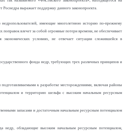
ках так называемого «ФАСовского законопроекта», находящегося на
т Роснедра выражает поддержку данного законопроекта.
м) недропользователей, имеющие многолетнюю историю по-прежнему
х поправок влечет за собой огромные потери времени, не обеспечивает
 экономических условиях, не отвечает ситуации сложившейся в
государственного фонда недр, требующих трех различных принципов и
и подготавливаемыми к разработке месторождениями, включая районы
отенциалом и территорию шельфа с высоким начальным ресурсным
ественными запасами и достаточным начальным ресурсным потенциалом
нда недр, обладающие высоким начальным ресурсным потенциалом,