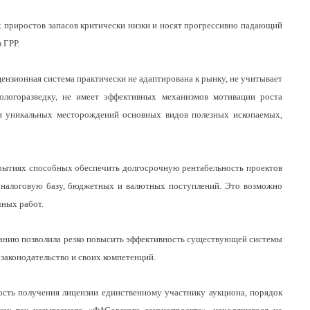
х приростов запасов критически низки и носят прогрессивно падающий
 ГРР.
нзионная система практически не адаптирована к рынку, не учитывает
ологоразведку, не имеет эффективных механизмов мотивации роста
 и уникальных месторождений основных видов полезных ископаемых,
ткрытиях способных обеспечить долгосрочную рентабельность проектов
 налоговую базу, бюджетных и валютных поступлений. Это возможно
чных работ.
ванию позволила резко повысить эффективность существующей системы
законодательство и своих компетенций.
ость получения лицензии единственному участнику аукциона, порядок