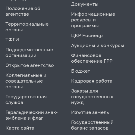
Документы
Положение об
агентстве
Информационные
ресурсы и
Территориальные
программы
органы
ЦКР Роснедр
ТФГИ
Аукционы и конкурсы
Подведомственные
организации
Финансовое
обеспечение ГРР
Открытое агентство
Бюджет
Коллегиальные и
совещательные
Кадровая работа
органы
Заказы для
Государственная
государственных
служба
нужд
Геральдический знак-
Изъятие земель
эмблема и флаг
Государственный
Карта сайта
баланс запасов