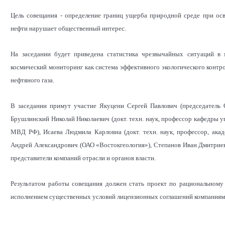
Цель совещания - определение границ ущерба природной среде при ос
нефти нарушает общественный интерес.
На заседании будет приведена статистика чрезвычайных ситуаций в 
космический мониторинг как система эффективного экологического контр
нефтяного газа.
В заседании примут участие Якуцени Сергей Павлович (председатель 
Брушлинский Николай Николаевич (докт. техн. наук, профессор кафедры 
МВД РФ), Исаева Людмила Карловна (докт. техн. наук, профессор, ака
Андрей Александрович (ОАО «Востокгеология»), Степанов Иван Дмитриев
представители компаний отрасли и органов власти.
Результатом работы совещания должен стать проект по рациональному 
исполнением существенных условий лицензионных соглашений компаниям