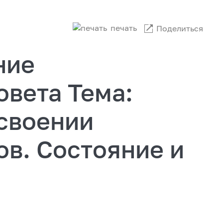
печать
Поделиться
ние
овета Тема:
своении
в. Состояние и