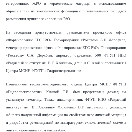
гетерогенных ЖРО в керамические матрицы с использованием
образцов глин из геологических формаций с потенциальных площадок
размещения пунктов захоронения РАО.
На заседании присутствовали: руководитель проектного офиса
«Формирование ЕГС РАО» Госкорпорации «Росатом» А.Н. Дорофеев,
менеджер проектного офиса «Формирование ЕГС РАО» Госкорпорации
«Росатом» С.А. Дерябин, директор отделения 500 ФГУП НПО
«Радиевый институт им. В.Г. Хлопина», д.т.н. А.С. Алой и специалисты
Центра МСНР ФГУГП «Гидроспецгеология».
Начальником геолого-методического отдела Центра МСНР ФГУГП
«Гидроспецгеология» Климой Т.И. был представлен доклад на
указанную тематику. Также инженер-химик ФГУП НПО «Радиевый
институт им. В.Г.Хлопина» Филоненко В.Г. выступил с докладом
«Анализ полученной информации по свойствам керамической матрицы
и разработка рекомендаций по аппаратурно-технологической схеме в
опытно-промышленном масштабе».