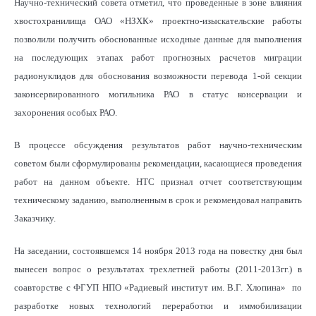
Научно-технический совета отметил, что проведенные в зоне влияния
хвостохранилища ОАО «НЗХК» проектно-изыскательские работы
позволили получить обоснованные исходные данные для выполнения
на последующих этапах работ прогнозных расчетов миграции
радионуклидов для обоснования возможности перевода 1-ой секции
законсервированного могильника РАО в статус консервации и
захоронения особых РАО.
В процессе обсуждения результатов работ научно-техническим
советом были сформулированы рекомендации, касающиеся проведения
работ на данном объекте. НТС признал отчет соответствующим
техническому заданию, выполненным в срок и рекомендовал направить
Заказчику.
На заседании, состоявшемся 14 ноября 2013 года на повестку дня был
вынесен вопрос о результатах трехлетней работы (2011-2013гг.) в
соавторстве с ФГУП НПО «Радиевый институт им. В.Г. Хлопина» по
разработке новых технологий переработки и иммобилизации