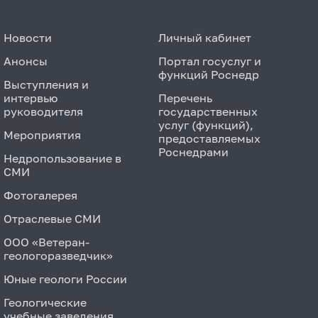
Новости
Личный кабинет
Анонсы
Портал госуслуг и
функций Роснедр
Выступления и
интервью
Перечень
руководителя
государственных
услуг (функций),
Мероприятия
предоставляемых
Роснедрами
Недропользование в
СМИ
Фотогалерея
Отраслевые СМИ
ООО «Ветеран-
геологоразведчик»
Юные геологи России
Геологические
учебные заведения