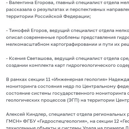
- Валентина Егорова, главный специалист отдела м
рассказала о результатах и перспективных направл
территории Российской Федерации;
- Тимофей Егоров, ведущий специалист отдела мел
описал современные проблемы представления гидр
мелкомасштабном картографировании и пути их ре
- Ксения Светашова, ведущий специалист отдела с
создании комплекта карт гидрогеологического соде
В рамках секции 11 «Инженерная геология» Надежда
мониторинга состояния недр по Центральному феде
состояние системы государственного мониторинга 
геологических процессов (ЭГП) на территории Цент
Алексей Киндлер, специалист отдела региональных 
ГМСН» ФГБУ «Гидроспецгеология», на секции 12 «Ге
техногенные объекты и системы Урала на примере Д