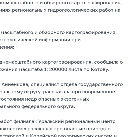
елкомасштабного и обзорного картографирования,
ениях региональных гидрогеологических работ на
комасштабного и обзорного картографирования,
огеологической информации при
шения;
реднемасштабного картографирования, сообщила о
ржания масштаба 1: 200000 листа по Котову.
 Анненкова, специалист отдела государственного
ральному округу, рассказала про современное
состояния недр опасных экзогенных
рального федерального округа.
работ филиала «Уральский региональный центр
оэкология» рассказал про опасные природно-
егтярской и Копейской геологических систем и