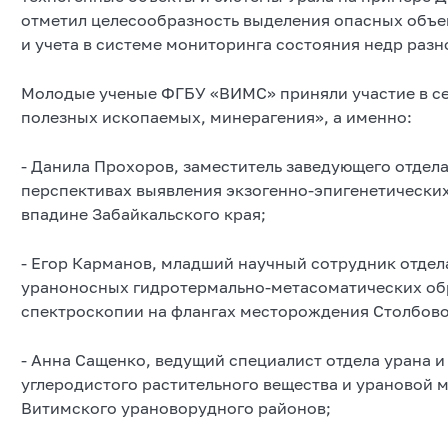
отметил целесообразность выделения опасных объек
и учета в системе мониторинга состояния недр разн
Молодые ученые ФГБУ «ВИМС» приняли участие в сек
полезных ископаемых, минерагения», а именно:
- Данила Прохоров, заместитель заведующего отдела
перспективах выявления экзогенно-эпигенетически
впадине Забайкальского края;
- Егор Карманов, младший научный сотрудник отдела
ураноносных гидротермально-метасоматических об
спектроскопии на флангах месторождения Столбово
- Анна Сащенко, ведущий специалист отдела урана и
углеродистого растительного вещества и урановой 
Витимского урановорудного районов;