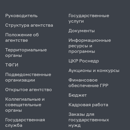
Руководитель
Государственные
услуги
Структура агентства
Документы
Положение об
агентстве
Информационные
ресурсы и
Территориальные
программы
органы
ЦКР Роснедр
ТФГИ
Аукционы и конкурсы
Подведомственные
организации
Финансовое
обеспечение ГРР
Открытое агентство
Бюджет
Коллегиальные и
совещательные
Кадровая работа
органы
Заказы для
Государственная
государственных
служба
нужд