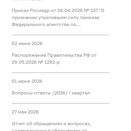
Федеральном агентстве по
регистрации таких уведомлений и
иностранными финансовыми
недропользованию и его
организации проверки содержащихся в
Приказ Роснедр от 24.04.2026 № 237 "О
инструментами"
территориальных органах"
них сведений"
признании утратившим силу приказа
Федерального агентства по
недропользованию от 20 мая 2015 г. №
349 "Об утверждении перечня
02 июня 2026
должностей, при замещении которых
сведения о доходах, расходах, об
Распоряжение Правительства РФ от
имуществе и обязательствах
29.05.2026 № 1292-р
имущественного характера граждан,
замещающих на основании трудового
договора должности в организациях,
01 июня 2026
созданных для выполнения задач,
Вопросы-ответы /2026/ I квартал
поставленных перед Федеральным
агентством по недропользованию, а
также сведения о доходах, расходах, об
27 мая 2026
имуществе и обязательствах
имущественного характера их супруг
Отчет об обращениях и вопросах,
(супругов) и несовершеннолетних детей
содержащихся в обращениях от