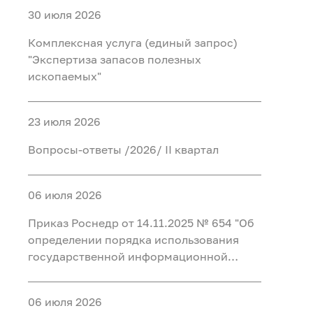
30 июля 2026
Комплексная услуга (единый запрос)
"Экспертиза запасов полезных
ископаемых"
23 июля 2026
Вопросы-ответы /2026/ II квартал
06 июля 2026
Приказ Роснедр от 14.11.2025 № 654 "Об
определении порядка использования
государственной информационной
системы в области противодействия
коррупции "Посейдон" и перечня
06 июля 2026
должностных лиц, уполномоченных на