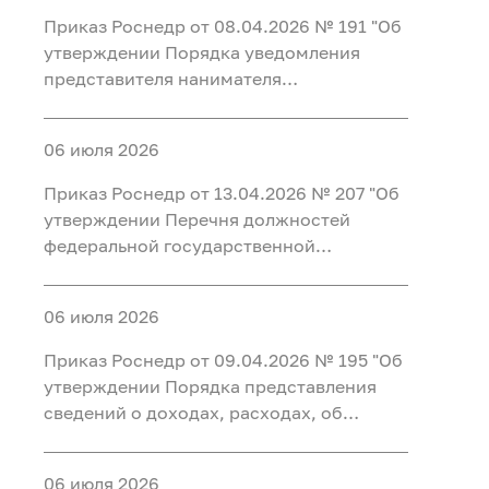
работу с ней в Федеральном агентстве
Приказ Роснедр от 08.04.2026 № 191 "Об
по недропользованию"
утверждении Порядка уведомления
представителя нанимателя
(работодателя) федеральными
государственными гражданскими
06 июля 2026
служащими центрального аппарата
Федерального агентства по
Приказ Роснедр от 13.04.2026 № 207 "Об
недропользованию, федеральными
утверждении Перечня должностей
государственными гражданскими
федеральной государственной
служащими территориальных органов
гражданской службы Федерального
Федерального агентства по
агентства по недропользованию,
недропользованию и работниками
06 июля 2026
замещение которых влечет за собой
организаций, созданных для выполнения
запрет открывать и иметь счета (вклады),
Приказ Роснедр от 09.04.2026 № 195 "Об
задач, поставленных перед
хранить наличные денежные средства и
утверждении Порядка представления
Федеральным агентством по
ценности в иностранных банках,
сведений о доходах, расходах, об
недропользованию, о фактах обращения
расположенных за пределами
имуществе и обязательствах
в целях склонения к совершению
территории Российской Федерации,
имущественного характера в
коррупционных правонарушений,
владеть и (или) пользоваться
06 июля 2026