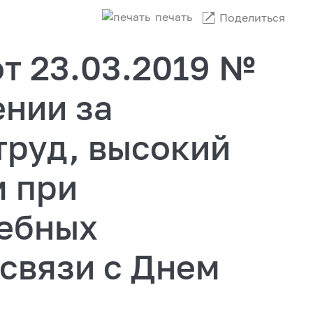
печать
Поделиться
т 23.03.2019 №
ении за
труд, высокий
 при
ебных
 связи с Днем