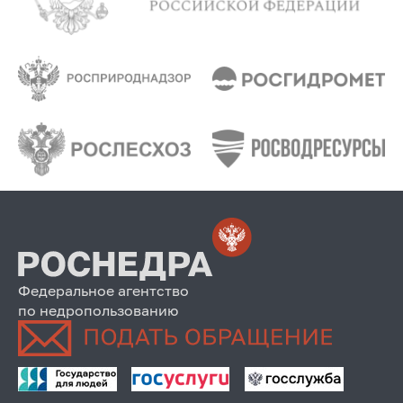
Федеральное агентство
по недропользованию