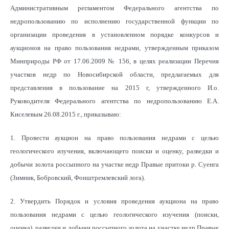
Административным регламентом Федерального агентства по
недропользованию по исполнению государственной функции по
организации проведения в установленном порядке конкурсов и
аукционов на право пользования недрами, утвержденным приказом
Минприроды РФ от 17.06.2009 № 156, в целях реализации Перечня
участков недр по Новосибирской области, предлагаемых для
представления в пользование на 2015 г, утвержденного И.о.
Руководителя Федерального агентства по недропользованию Е.А.
Киселевым 26.08.2015 г., приказываю:
1. Провести аукцион на право пользования недрами с целью
геологического изучения, включающего поиски и оценку, разведки и
добычи золота россыпного на участке недр Правые притоки р. Суенга
(Зимник, Бобровский, Фонштремлевский лога).
2. Утвердить Порядок и условия проведения аукциона на право
пользования недрами с целью геологического изучения (поиски,
оценка), разведки и добычи россыпного золота на участке недр Правые