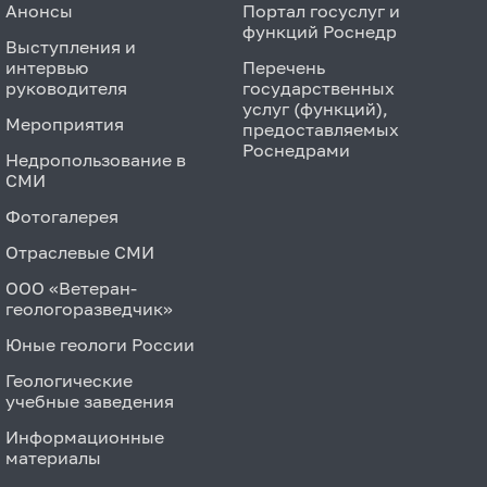
Анонсы
Портал госуслуг и
функций Роснедр
Выступления и
интервью
Перечень
руководителя
государственных
услуг (функций),
Мероприятия
предоставляемых
Роснедрами
Недропользование в
СМИ
Фотогалерея
Отраслевые СМИ
ООО «Ветеран-
геологоразведчик»
Юные геологи России
Геологические
учебные заведения
Информационные
материалы