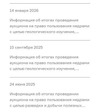
разведки и добычи полезных
ископаемых (нефть, газ) на участке недр
14 января 2026
«Западно-Нятлонгский»,
расположенного на территории
Информация об итогах проведения
Сургутского района Ханты-Мансийского
аукциона на право пользования недрами
автономного округа - Югры
с целью геологического изучения,
разведки и добычи полезных
ископаемых (нефть) на участке недр
10 сентября 2025
«Восточно-Камский», расположенного
на территории Ханты-Мансийского
Информация об итогах проведения
района Ханты-Мансийского
аукциона на право пользования недрами
автономного округа - Югры
с целью геологического изучения,
разведки и добычи полезных
ископаемых (нефть) на участке недр
24 июня 2025
«Бобровый», расположенного в
Уватском районе Тюменской области
Информация об итогах проведении
аукциона на право пользования недрами
с целью разведки и добычи полезных