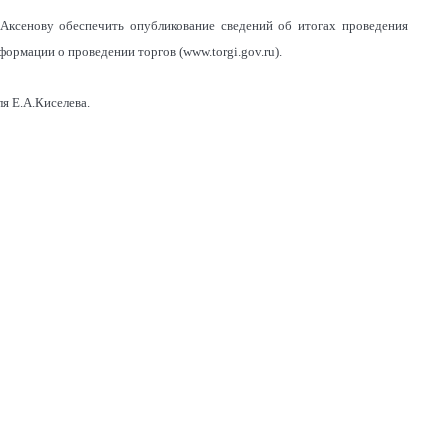
.Аксенову обеспечить опубликование сведений об итогах проведения
ормации о проведении торгов (www.torgi.gov.ru).
ля Е.А.Киселева.