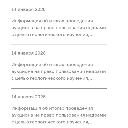
ископаемых (нефть, газ) на участке недр
14 января 2026
«Юильский 5», расположенного на
территории Белоярского района Ханты-
Информация об итогах проведения
Мансийского автономного округа - Югры
аукциона на право пользования недрами
с целью геологического изучения,
разведки и добычи полезных
ископаемых (нефть, газ, конденсат) на
14 января 2026
участке недр «Радомский»,
расположенного на территории
Информация об итогах проведения
Октябрьского района Ханты-
аукциона на право пользования недрами
Мансийского автономного округа - Югры
с целью геологического изучения,
разведки и добычи полезных
ископаемых (нефть, газ) на участке недр
14 января 2026
«Сергинский 9», расположенного на
территории Белоярского района Ханты-
Информация об итогах проведения
Мансийского автономного округа - Югры
аукциона на право пользования недрами
с целью геологического изучения,