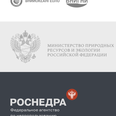
Федеральное агентство
по недропользованию