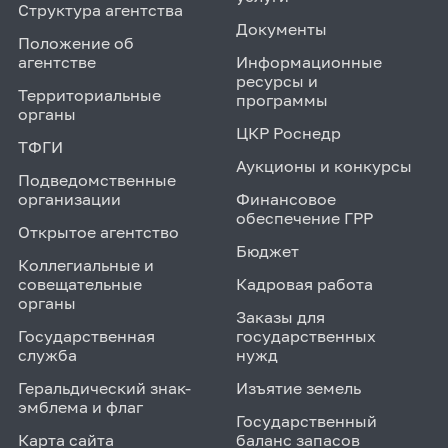
Структура агентства
Документы
Положение об
агентстве
Информационные
ресурсы и
Территориальные
программы
органы
ЦКР Роснедр
ТФГИ
Аукционы и конкурсы
Подведомственные
организации
Финансовое
обеспечение ГРР
Открытое агентство
Бюджет
Коллегиальные и
совещательные
Кадровая работа
органы
Заказы для
Государственная
государственных
служба
нужд
Геральдический знак-
Изъятие земель
эмблема и флаг
Государственный
Карта сайта
баланс запасов