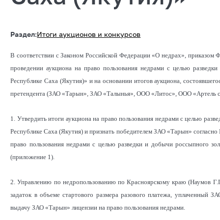
Раздел:
Итоги аукционов и конкурсов
В соответствии с Законом Российской Федерации «О недрах», приказом 
проведении аукциона на право пользования недрами с целью разведк
Республике Саха (Якутия)» и на основании итогов аукциона, состоявшегос
претендента (ЗАО «Тарын», ЗАО «Талынья», ООО «Литос», ООО «Артель с
1. Утвердить итоги аукциона на право пользования недрами с целью раз
Республике Саха (Якутия) и признать победителем ЗАО «Тарын» согласно
право пользования недрами с целью разведки и добычи россыпного зо
(приложение 1).
2. Управлению по недропользованию по Красноярскому краю (Наумов Г.Г
задаток в объеме стартового размера разового платежа, уплаченный З
выдачу ЗАО «Тарын» лицензии на право пользования недрами.