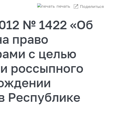
печать
Поделиться
2012 № 1422 «Об
на право
рами с целью
чи россыпного
рождении
в Республике