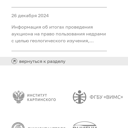
ископаемых (воды подземные
минеральные (для розлива) на участке
26 декабря 2024
недр «Северный 2 Шадринского
месторождения» в Курганской области
Информация об итогах проведения
аукциона на право пользования недрами
с целью геологического изучения,
разведки и добычи полезных
ископаемых (нефть) на участке недр
«Южно-Хангокуртский» в Ханты-
вернуться к разделу
Мансийском автономном округе – Югре