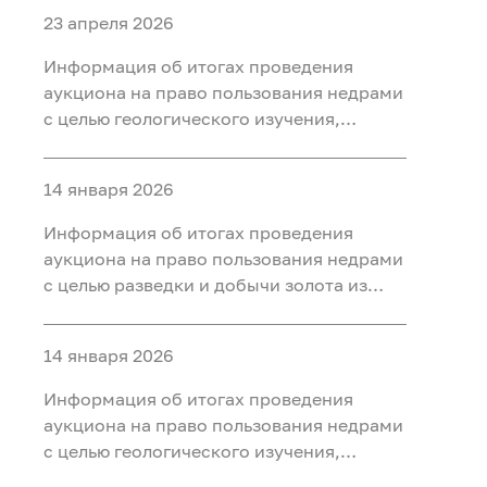
23 апреля 2026
Информация об итогах проведения
аукциона на право пользования недрами
с целью геологического изучения,
разведки и добычи полезных
ископаемых (нефть) на участке недр
14 января 2026
«Тарховский», расположенного на
территории Ханты-Мансийского района
Информация об итогах проведения
Ханты-Мансийского автономного округа
аукциона на право пользования недрами
- Югры
с целью разведки и добычи золота из
россыпных месторождений, платины из
россыпных месторождений на участке
14 января 2026
недр «Мостовка р.» в Свердловской
области
Информация об итогах проведения
аукциона на право пользования недрами
с целью геологического изучения,
разведки и добычи полезных