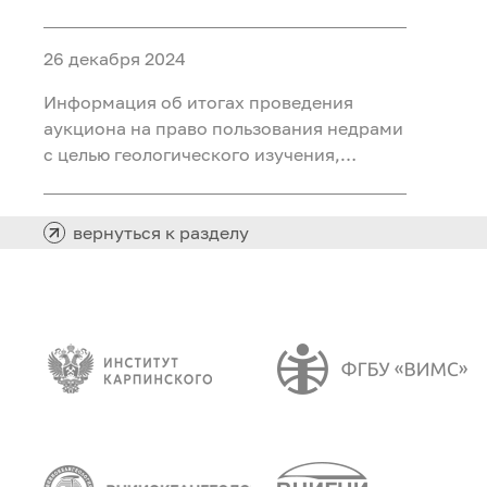
ископаемых (воды подземные
минеральные (для розлива) на участке
26 декабря 2024
недр «Северный 2 Шадринского
месторождения» в Курганской области
Информация об итогах проведения
аукциона на право пользования недрами
с целью геологического изучения,
разведки и добычи полезных
ископаемых (нефть) на участке недр
«Южно-Хангокуртский» в Ханты-
вернуться к разделу
Мансийском автономном округе – Югре