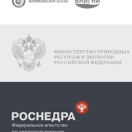
Федеральное агентство
по недропользованию