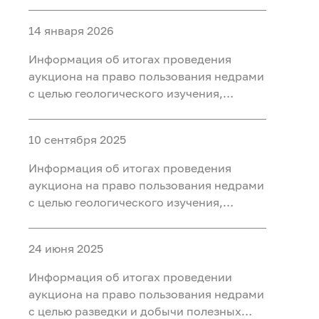
разведки и добычи полезных
ископаемых (нефть, газ) на участке недр
14 января 2026
«Западно-Нятлонгский»,
расположенного на территории
Информация об итогах проведения
Сургутского района Ханты-Мансийского
аукциона на право пользования недрами
автономного округа - Югры
с целью геологического изучения,
разведки и добычи полезных
ископаемых (нефть) на участке недр
10 сентября 2025
«Восточно-Камский», расположенного
на территории Ханты-Мансийского
Информация об итогах проведения
района Ханты-Мансийского
аукциона на право пользования недрами
автономного округа - Югры
с целью геологического изучения,
разведки и добычи полезных
ископаемых (нефть) на участке недр
24 июня 2025
«Бобровый», расположенного в
Уватском районе Тюменской области
Информация об итогах проведении
аукциона на право пользования недрами
с целью разведки и добычи полезных