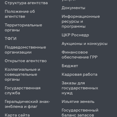
Структура агентства
Документы
Положение об
агентстве
Информационные
ресурсы и
Территориальные
программы
органы
ЦКР Роснедр
ТФГИ
Аукционы и конкурсы
Подведомственные
организации
Финансовое
обеспечение ГРР
Открытое агентство
Бюджет
Коллегиальные и
совещательные
Кадровая работа
органы
Заказы для
Государственная
государственных
служба
нужд
Геральдический знак-
Изъятие земель
эмблема и флаг
Государственный
Карта сайта
баланс запасов