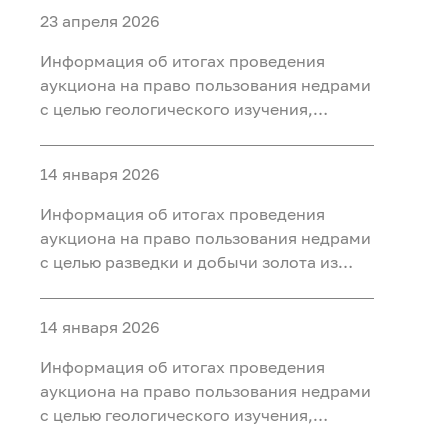
23 апреля 2026
Информация об итогах проведения
аукциона на право пользования недрами
с целью геологического изучения,
разведки и добычи полезных
ископаемых (нефть) на участке недр
14 января 2026
«Тарховский», расположенного на
территории Ханты-Мансийского района
Информация об итогах проведения
Ханты-Мансийского автономного округа
аукциона на право пользования недрами
- Югры
с целью разведки и добычи золота из
россыпных месторождений, платины из
россыпных месторождений на участке
14 января 2026
недр «Мостовка р.» в Свердловской
области
Информация об итогах проведения
аукциона на право пользования недрами
с целью геологического изучения,
разведки и добычи полезных