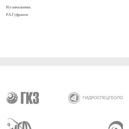
И.о.начальника
Р.А.Гуфранов