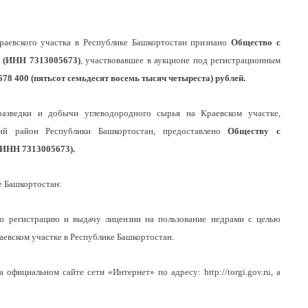
Краевского участка в Республике Башкортостан признано
Общество с
 (ИНН 7313005673)
, участвовавшее в аукционе под регистрационным
578 400 (пятьсот семьдесят восемь тысяч четыреста)
рублей.
 разведки и добычи углеводородного сырья на Краевском участке,
ий район Республики Башкортостан, предоставлено
Обществу с
(ИНН 7313005673).
е Башкортостан:
ую регистрацию и выдачу лицензии на пользование недрами с целью
аевском участке в Республике Башкортостан.
официальном сайте сети «Интернет» по адресу: http://torgi.gov.ru, а