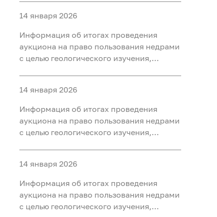
ископаемых (нефть, газ) на участке недр
14 января 2026
«Юильский 5», расположенного на
территории Белоярского района Ханты-
Информация об итогах проведения
Мансийского автономного округа - Югры
аукциона на право пользования недрами
с целью геологического изучения,
разведки и добычи полезных
ископаемых (нефть, газ, конденсат) на
14 января 2026
участке недр «Радомский»,
расположенного на территории
Информация об итогах проведения
Октябрьского района Ханты-
аукциона на право пользования недрами
Мансийского автономного округа - Югры
с целью геологического изучения,
разведки и добычи полезных
ископаемых (нефть, газ) на участке недр
14 января 2026
«Сергинский 9», расположенного на
территории Белоярского района Ханты-
Информация об итогах проведения
Мансийского автономного округа - Югры
аукциона на право пользования недрами
с целью геологического изучения,