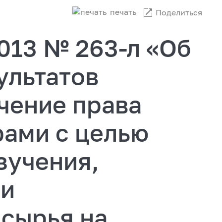
печать
Поделиться
2013 № 263-л «Об
ультатов
чение права
рами с целью
зучения,
чи
 сырья на