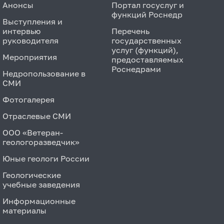
Анонсы
Портал госуслуг и
функций Роснедр
Выступления и
интервью
Перечень
руководителя
государственных
услуг (функций),
Мероприятия
предоставляемых
Роснедрами
Недропользование в
СМИ
Фотогалерея
Отраслевые СМИ
ООО «Ветеран-
геологоразведчик»
Юные геологи России
Геологические
учебные заведения
Информационные
материалы