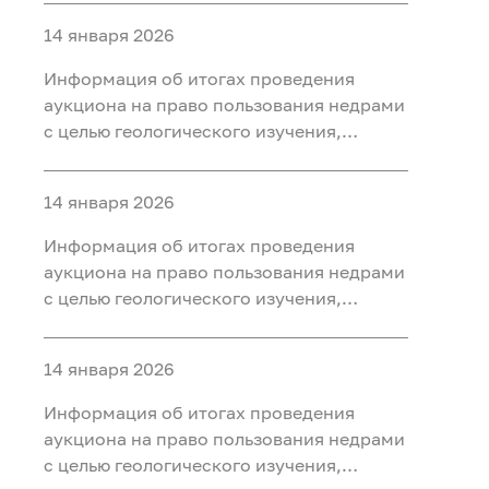
ископаемых (нефть, газ) на участке недр
14 января 2026
«Юильский 5», расположенного на
территории Белоярского района Ханты-
Информация об итогах проведения
Мансийского автономного округа - Югры
аукциона на право пользования недрами
с целью геологического изучения,
разведки и добычи полезных
ископаемых (нефть, газ, конденсат) на
14 января 2026
участке недр «Радомский»,
расположенного на территории
Информация об итогах проведения
Октябрьского района Ханты-
аукциона на право пользования недрами
Мансийского автономного округа - Югры
с целью геологического изучения,
разведки и добычи полезных
ископаемых (нефть, газ) на участке недр
14 января 2026
«Сергинский 9», расположенного на
территории Белоярского района Ханты-
Информация об итогах проведения
Мансийского автономного округа - Югры
аукциона на право пользования недрами
с целью геологического изучения,