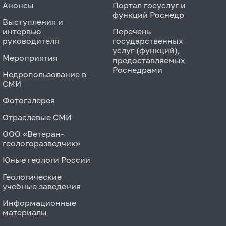
Анонсы
Портал госуслуг и
функций Роснедр
Выступления и
интервью
Перечень
руководителя
государственных
услуг (функций),
Мероприятия
предоставляемых
Роснедрами
Недропользование в
СМИ
Фотогалерея
Отраслевые СМИ
ООО «Ветеран-
геологоразведчик»
Юные геологи России
Геологические
учебные заведения
Информационные
материалы