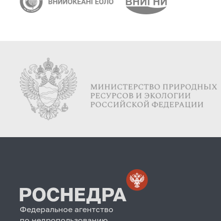
Федеральное агентство
по недропользованию