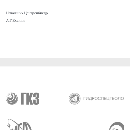
Начальник Центрсибнедр
А.Г.Еханин