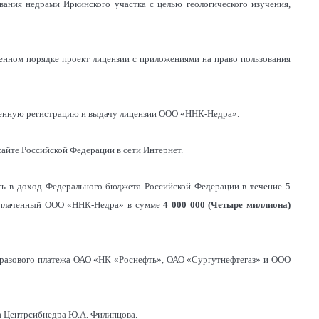
ания недрами Иркинского участка с целью геологического изучения,
вленном порядке проект лицензии с приложениями на право пользования
ственную регистрацию и выдачу лицензии ООО «ННК-Недра».
айте Российской Федерации в сети Интернет.
лить в доход Федерального бюджета Российской Федерации в течение 5
, уплаченный ООО «ННК-Недра» в сумме
4 000 000 (Четыре миллиона)
ра разового платежа ОАО «НК «Роснефть», ОАО «Сургутнефтегаз» и ООО
ка Центрсибнедра Ю.А. Филипцова.