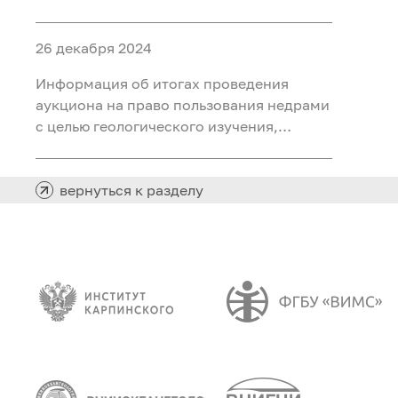
ископаемых (воды подземные
минеральные (для розлива) на участке
26 декабря 2024
недр «Северный 2 Шадринского
месторождения» в Курганской области
Информация об итогах проведения
аукциона на право пользования недрами
с целью геологического изучения,
разведки и добычи полезных
ископаемых (нефть) на участке недр
«Южно-Хангокуртский» в Ханты-
вернуться к разделу
Мансийском автономном округе – Югре