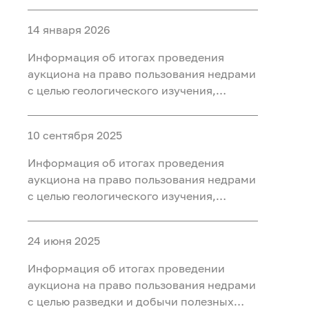
разведки и добычи полезных
ископаемых (нефть, газ) на участке недр
14 января 2026
«Западно-Нятлонгский»,
расположенного на территории
Информация об итогах проведения
Сургутского района Ханты-Мансийского
аукциона на право пользования недрами
автономного округа - Югры
с целью геологического изучения,
разведки и добычи полезных
ископаемых (нефть) на участке недр
10 сентября 2025
«Восточно-Камский», расположенного
на территории Ханты-Мансийского
Информация об итогах проведения
района Ханты-Мансийского
аукциона на право пользования недрами
автономного округа - Югры
с целью геологического изучения,
разведки и добычи полезных
ископаемых (нефть) на участке недр
24 июня 2025
«Бобровый», расположенного в
Уватском районе Тюменской области
Информация об итогах проведении
аукциона на право пользования недрами
с целью разведки и добычи полезных