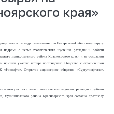
ноярского края»
 Департамента по недропользованию по Центрально-Сибирскому округу
я недрами с целью геологического изучения, разведки и добычи
нецкого муниципального района Красноярского края» и на основании
ором приняли участие четыре претендента: Общество с ограниченной
К «Роснефть», Открытое акционерное общество «Сургутнефтегаз»,
кинского участка с целью геологического изучения, разведки и добычи
го) муниципального района Красноярского края согласно протоколу