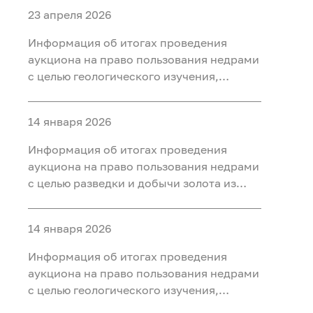
23 апреля 2026
Информация об итогах проведения
аукциона на право пользования недрами
с целью геологического изучения,
разведки и добычи полезных
ископаемых (нефть) на участке недр
14 января 2026
«Тарховский», расположенного на
территории Ханты-Мансийского района
Информация об итогах проведения
Ханты-Мансийского автономного округа
аукциона на право пользования недрами
- Югры
с целью разведки и добычи золота из
россыпных месторождений, платины из
россыпных месторождений на участке
14 января 2026
недр «Мостовка р.» в Свердловской
области
Информация об итогах проведения
аукциона на право пользования недрами
с целью геологического изучения,
разведки и добычи полезных