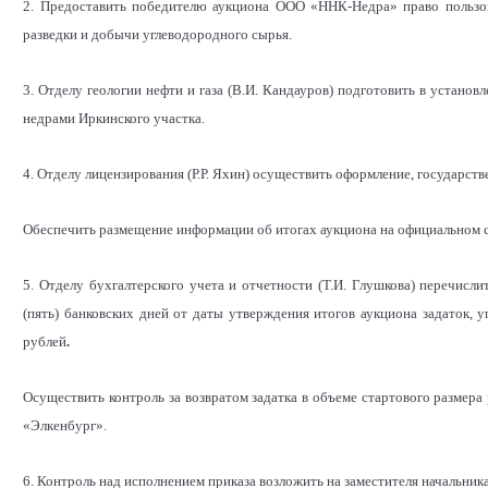
2. Предоставить победителю аукциона ООО «ННК-Недра» право пользов
разведки и добычи углеводородного сырья.
3. Отделу геологии нефти и газа (В.И. Кандауров) подготовить в устано
недрами Иркинского участка.
4. Отделу лицензирования (Р.Р. Яхин) осуществить оформление, государ
Обеспечить размещение информации об итогах аукциона на официальном с
5. Отделу бухгалтерского учета и отчетности (Т.И. Глушкова) перечис
(пять) банковских дней от даты утверждения итогов аукциона задаток
рублей
.
Осуществить контроль за возвратом задатка в объеме стартового разме
«Элкенбург».
6. Контроль над исполнением приказа возложить на заместителя начальни