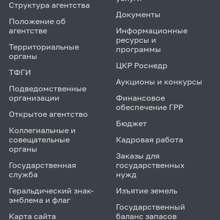
Структура агентства
Документы
Положение об
агентстве
Информационные
ресурсы и
Территориальные
программы
органы
ЦКР Роснедр
ТФГИ
Аукционы и конкурсы
Подведомственные
организации
Финансовое
обеспечение ГРР
Открытое агентство
Бюджет
Коллегиальные и
совещательные
Кадровая работа
органы
Заказы для
Государственная
государственных
служба
нужд
Геральдический знак-
Изъятие земель
эмблема и флаг
Государственный
Карта сайта
баланс запасов