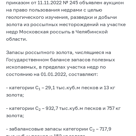
приказом от 11.11.2022 № 245 объявлен аукцион
на право пользования недрами с целью
геологического изучения, разведки и добычи
золота из россыпных месторождений на участке
недр Московская россыпь в Челябинской
области.
Запасы россыпного золота, числящиеся на
Государственном балансе запасов полезных
ископаемых, в пределах участка недр по
состоянию на 01.01.2022, составляют:
- категории С
– 29,1 тыс.куб.м песков и 13 кг
1
золота;
- категории С
– 932,7 тыс.куб.м песков и 757 кг
2
золота;
- забалансовые запасы категории С
– 717,9
2
тыс.куб.м песков и 152 кг золота.