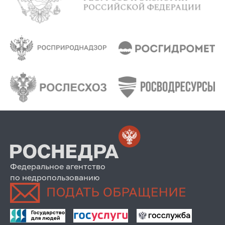
Федеральное агентство
по недропользованию