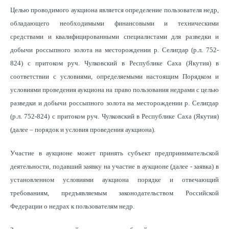
Целью проводимого аукциона является определение пользователя недр,
обладающего необходимыми финансовыми и техническими
средствами и квалифицированными специалистами для разведки и
добычи россыпного золота на месторождении р. Селигдар (р.л. 752-
824) с притоком руч. Чулковский в Республике Саха (Якутия) в
соответствии с условиями, определяемыми настоящим Порядком и
условиями проведения аукциона на право пользования недрами с целью
разведки и добычи россыпного золота на месторождении р. Селигдар
(р.л. 752-824) с притоком руч. Чулковский в Республике Саха (Якутия)
(далее – порядок и условия проведения аукциона).
Участие в аукционе может принять субъект предпринимательской
деятельности, подавший заявку на участие в аукционе (далее - заявка) в
установленном условиями аукциона порядке и отвечающий
требованиям, предъявляемым законодательством Российской
Федерации о недрах к пользователям недр.