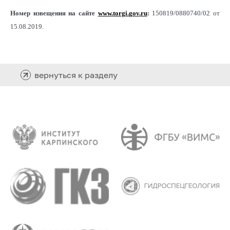
Номер извещения на сайте
www
.
torgi
.
gov
.
ru
:
150819/0880740/02 от
15.08.2019.
вернуться к разделу