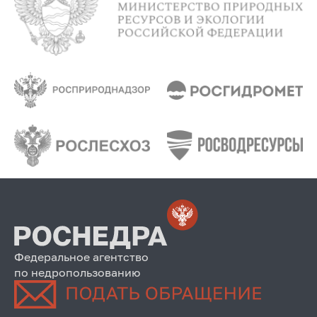
Федеральное агентство
по недропользованию